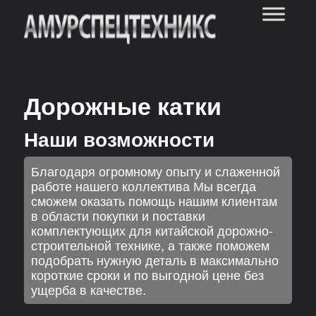
Дорожные катки
Наши возможности
Благодаря огромному опыту и слаженной
работе нашего коллектива Мы всегда
сможем оказать помощь нашим клиентам
в области покупки и поставки
комплектующих для китайской дорожно-
строительной технике, а также поможем
подобрать нужную деталь в максимально
короткие сроки и по выгодной цене без
ущерба в качестве.