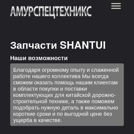
Запчасти SHANTUI
Наши возможности
Благодаря огромному опыту и слаженной
работе нашего коллектива Мы всегда
сможем оказать помощь нашим клиентам
в области покупки и поставки
комплектующих для китайской дорожно-
строительной технике, а также поможем
подобрать нужную деталь в максимально
короткие сроки и по выгодной цене без
ущерба в качестве.