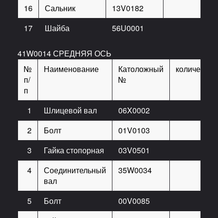
16
Сальник
13V0182
1
17
Шайба
56U0001
1
41W0014 СРЕДНЯЯ ОСЬ
№
Наименование
Католожный
количество
п/
№
п
1
Шлицевой вал
06X0002
1
2
Болт
01V0103
8
3
Гайка стопорная
03V0501
8
4
Соединительный
35W0034
1
вал
5
Болт
00V0085
8