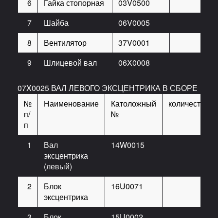
6
Гайка стопорная
03V0500
8
7
Шайба
06V0005
8
8
Вентилятор
37V0001
2
9
Шлицевой вал
06X0008
1
07X0025 ВАЛ ЛЕВОГО ЭКСЦЕНТРИКА В СБОРЕ
№
Наименование
Католожный
количество
п/
№
п
1
Вал
14W0015
1
эксцентрика
(левый)
2
Блок
16U0071
1
эксцентрика
3
Блок
15U0002
1