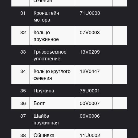
сечения
31
Кронштейн
71U0030
мотора
32
Кольцо
07V0003
пружинное
33
Грязесъемное
13V0209
уплотнение
34
Кольцо круглого
12V0447
сечения
35
Пружина
75U0001
36
Болт
00V0007
37
Шайба
06V0006
пружинная
38
Обшивка
11U0002