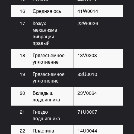
16
Средняя ось
41W0014
17
Кожух
22W0026
механизма
вибрации
правый
18
Грязесъемное
13V0208
уплотнение
19
Грязесъемное
83U0010
уплотнение
20
Вкладыш
23V0064
подшипника
21
Гнездо
71U0007
подшипника
22
Пластина
14U0044