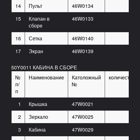
14
Пульт
46W0134
1
15
Клапан в
46W0133
1
сборе
16
Сетка
46W0140
1
17
Экран
46W0139
1
50Y0011 КАБИНА В СБОРЕ
№
Наименование
Католожный
количество
п/
№
п
1
Крышка
47W0021
1
2
Зеркало
47W0025
2
3
Кабина
47W0029
1