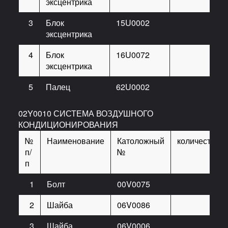
эксцентрика
3
Блок
15U0002
1
эксцентрика
4
Блок
16U0072
1
эксцентрика
5
Палец
62U0002
1
02Y0010 СИСТЕМА ВОЗДУШНОГО
КОНДИЦИОНИРОВАНИЯ
№
Наименование
Католожный
количество
п/
№
п
1
Болт
00V0075
12
2
Шайба
06V0086
12
3
Шайба
06V0006
12