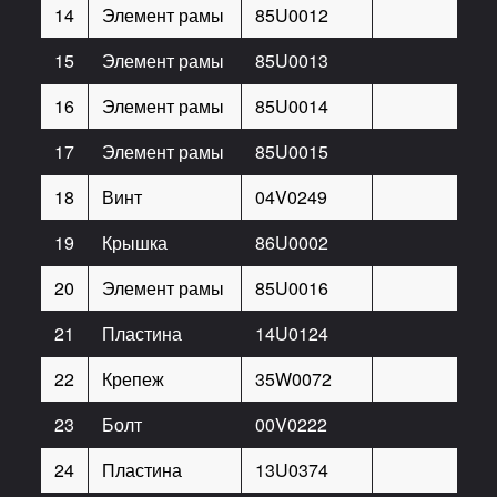
14
Элемент рамы
85U0012
1
15
Элемент рамы
85U0013
1
16
Элемент рамы
85U0014
1
17
Элемент рамы
85U0015
1
18
Винт
04V0249
25
19
Крышка
86U0002
25
20
Элемент рамы
85U0016
1
21
Пластина
14U0124
4
22
Крепеж
35W0072
2
23
Болт
00V0222
2
24
Пластина
13U0374
4