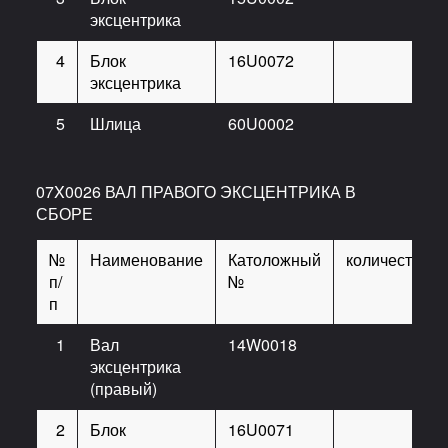
эксцентрика
4
Блок
16U0072
1
эксцентрика
5
Шлица
60U0002
1
07X0026 ВАЛ ПРАВОГО ЭКСЦЕНТРИКА В
СБОРЕ
№
Наименование
Католожный
количество
п/
№
п
1
Вал
14W0018
1
эксцентрика
(правый)
2
Блок
16U0071
1