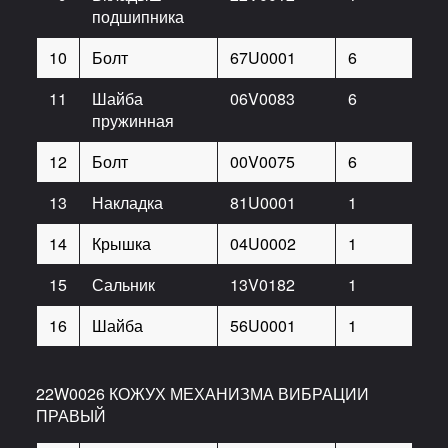
подшипника
10
Болт
67U0001
6
11
Шайба
06V0083
6
пружинная
12
Болт
00V0075
6
13
Накладка
81U0001
1
14
Крышка
04U0002
1
15
Сальник
13V0182
1
16
Шайба
56U0001
1
22W0026 КОЖУХ МЕХАНИЗМА ВИБРАЦИИ
ПРАВЫЙ