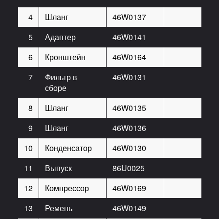
4
Шланг
46W0137
1
5
Адаптер
46W0141
2
6
Кронштейн
46W0164
1
7
Фильтр в
46W0131
1
сборе
8
Шланг
46W0135
1
9
Шланг
46W0136
1
10
Конденсатор
46W0130
1
11
Выпуск
86U0025
2
12
Компрессор
46W0169
1
13
Ремень
46W0149
1