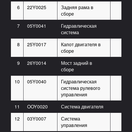
6
22Y0025
Задняя рама в
сборе
7
05Y0041
Гидравлическая
система
8
25Y0017
Капот двигателя в
сборе
9
26Y0014
Мост задний в
сборе
10
05Y0040
Гидравлическая
система рулевого
управления
11
OOY0020
Система двигателя
12
03Y0007
Система
управления