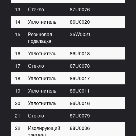
13
Стекло
87U0076
1
14
Уплотнитель
86U0020
1
15
Резиновая
35W0021
2
подкладка
16
Уплотнитель
86U0018
1
17
Стекло
87U0078
1
18
Уплотнитель
86U0017
1
19
Уплотнитель
86U0011
1
20
Уплотнитель
86U0016
1
21
Стекло
87U0079
1
22
Изолирующий
88U0036
2
элемент