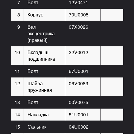
7
Болт
12V0471
2
8
Корпус
70U0005
1
9
Вал
07X0026
1
эксцентрика
(правый)
10
Вкладыш
22V0012
2
подшипника
11
Болт
67U0001
3
12
Шайба
06V0083
3
пружинная
13
Болт
00V0075
6
14
Накладка
81U0001
1
15
Сальник
04U0002
1