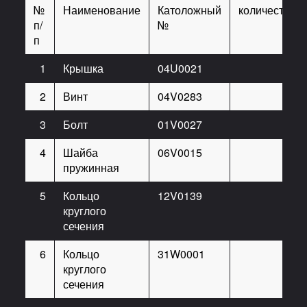
№
Наименование
Католожный
количество
п/
№
п
1
Крышка
04U0021
1
2
Винт
04V0283
3
3
Болт
01V0027
12
4
Шайба
06V0015
12
пружинная
5
Кольцо
12V0139
1
круглого
сечения
6
Кольцо
31W0001
2
круглого
сечения