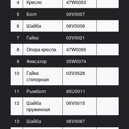
4
Кресло
47W0053
1
5
Болт
00V0007
8
6
Шайба
06V0006
8
7
Гайка
03V0021
4
8
Опора кресла
47W0055
1
9
Фиксатор
35W0074
1
10
Гайка
03V0528
4
стопорная
11
Рымболт
85U0011
1
12
Шайба
06V0015
4
пружинная
13
Шайба
06V0087
4