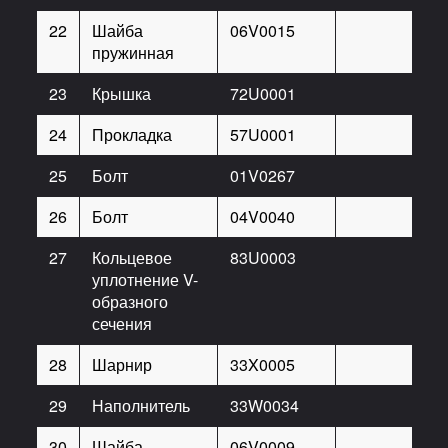
22
Шайба
06V0015
12
пружинная
23
Крышка
72U0001
1
24
Прокладка
57U0001
2
25
Болт
01V0267
10
26
Болт
04V0040
3
27
Кольцевое
83U0003
4
уплотнение V-
образного
сечения
28
Шарнир
33X0005
1
29
Наполнитель
33W0034
1
30
Шайба
06V0009
24