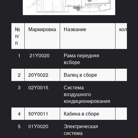
№
Маркировка
Название
количес
п/
п
1
21Y0020
Рама передняя
всборе
2
20Y0022
Валец в сборе
3
02Y0015
Система
воздушного
кондиционирования
4
50Y0011
Кабина в сборе
5
01Y0020
Электрическая
система