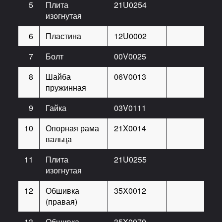
5
Плита
21U0254
4
изогнутая
6
Пластина
12U0002
4
7
Болт
00V0025
24
8
Шайба
06V0013
24
пружинная
9
Гайка
03V0111
8
10
Опорная рама
21X0014
1
вальца
11
Плита
21U0255
4
изогнутая
12
Обшивка
35X0012
1
(правая)
13
Обшивка
35X0070
1