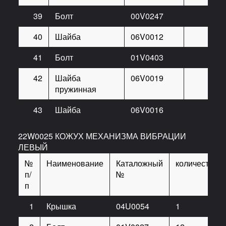
39
Болт
00V0247
40
Шайба
06V0012
41
Болт
01V0403
42
Шайба
06V0019
пружинная
43
Шайба
06V0016
22W0025 КОЖУХ МЕХАНИЗМА ВИБРАЦИИ
ЛЕВЫЙ
№
Наименование
Каталожный
количество
п/
№
п
1
Крышка
04U0054
1