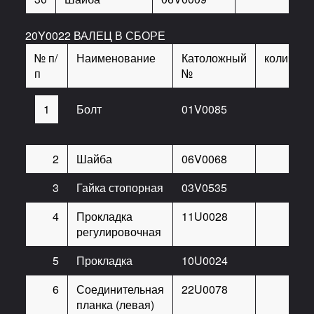
20Y0022 ВАЛЕЦ В СБОРЕ
№ п/
Наименование
Католожный
количест
п
№
1
Болт
01V0085
2
Шайба
06V0068
3
Гайка стопорная
03V0535
4
Прокладка
11U0028
регулировочная
5
Прокладка
10U0024
6
Соединительная
22U0078
планка (левая)