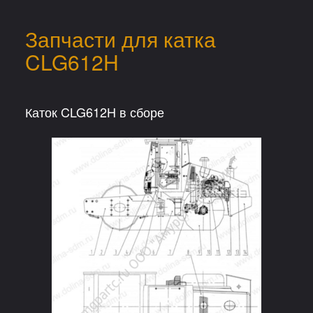
Запчасти для катка
CLG612H
Каток CLG612H в сборе