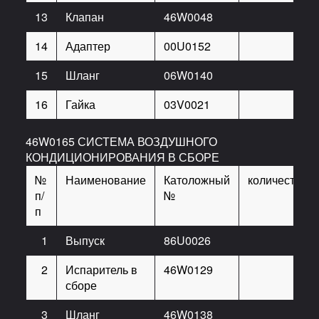
13
Клапан
46W0048
2
14
Адаптер
00U0152
1
15
Шланг
06W0140
1
16
Гайка
03V0021
2
46W0165 СИСТЕМА ВОЗДУШНОГО
КОНДИЦИОНИРОВАНИЯ В СБОРЕ
№
Наименование
Католожный
количество
п/
№
п
1
Выпуск
86U0026
4
2
Испаритель в
46W0129
1
сборе
3
Шланг
46W0138
1