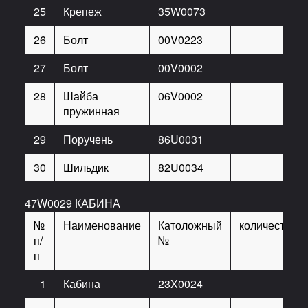
25
Крепеж
35W0073
2
26
Болт
00V0223
2
27
Болт
00V0002
16
28
Шайба
06V0002
16
пружинная
29
Поручень
86U0031
2
30
Шильдик
82U0034
1
47W0029 КАБИНА
№
Наименование
Католожный
количество
п/
№
п
1
Кабина
23X0024
1