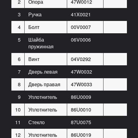
2
Опора
47W0012
2
3
Ручка
41X0021
2
4
Болт
00V0007
4
5
Шайба
06V0006
4
пружинная
6
Винт
04V0292
4
7
Дверь левая
47W0032
1
8
Дверь правая
47W0033
1
9
Уплотнитель
86U0009
1
10
Уплотнитель
86U0010
1
11
Стекло
87U0075
1
12
Уплотнитель
86U0019
1