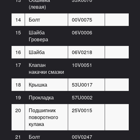
(левая)
14
Болт
00V0075
8
15
Шайба
06V0006
8
Гровера
16
Шайба
06V0218
8
17
Клапан
10V0051
4
накачки смазки
18
Крышка
53U0017
1
19
Прокладка
57U0002
2
20
Подшипник
25V0015
4
поворотного
кулака
21
Болт
00V0247
12