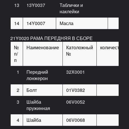
13
13Y0037
Таблички и
наклейки
14
14Y0007
Масла
21Y0020 РАМА ПЕРЕДНЯЯ В СБОРЕ
№
Наименование
Католожный
количество
п/
№
п
1
Передний
32X0001
1
лонжерон
2
Болт
01V0382
8
3
Шайба
06V0052
18
пружинная
4
Шайба
06V0068
8