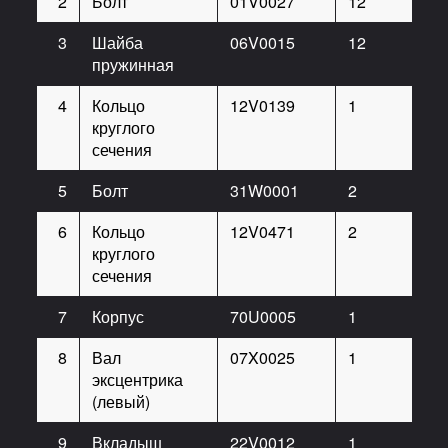
2
Болт
01V0027
12
3
Шайба
06V0015
12
пружинная
4
Кольцо
12V0139
1
круглого
сечения
5
Болт
31W0001
2
6
Кольцо
12V0471
2
круглого
сечения
7
Корпус
70U0005
1
8
Вал
07X0025
1
эксцентрика
(левый)
9
Вкладыш
22V0012
1