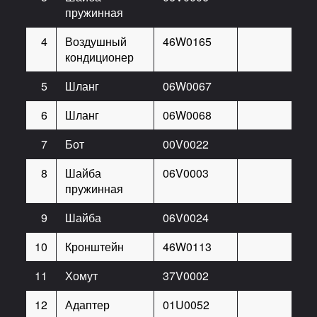
пружинная
4
Воздушный
46W0165
1
кондиционер
5
Шланг
06W0067
1
6
Шланг
06W0068
1
7
Бот
00V0022
2
8
Шайба
06V0003
2
пружинная
9
Шайба
06V0024
2
10
Кронштейн
46W0113
1
11
Хомут
37V0002
20
12
Адаптер
01U0052
1