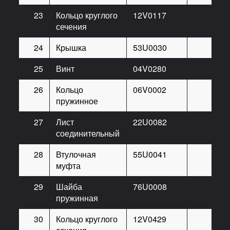
23
Кольцо круглого
12V0117
сечения
24
Крышка
53U0030
25
Винт
04V0280
26
Кольцо
06V0002
пружинное
27
Лист
22U0082
соединительный
28
Втулочная
55U0041
муфта
29
Шайба
76U0008
пружинная
30
Кольцо круглого
12V0429