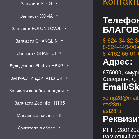
Контакт
Запчасти SDLG
Запчасти XGMA
Телефо
БЛАГОВ
Запчасти FOTON LOVOL
8-924-34-82-3
Запчасти CHANGLIN
8-924-449-90-
8-4162-66-01-
Запчасти SHANTUI
Адрес:
Бульдозеры Shehva HBXG
675000, Амурс
Северная, д. 
ЗАПЧАСТИ ДВИГАТЕЛЕЙ
Email/S
Запчасти коробок передач
xcmg28@mail.
Запчасти Zoomlion RT35
stx28ru
ast28ru
Масляные насосы НШ
Реквизи
Двигателя в сборе
ИНН: 2801202
Расчетный сч