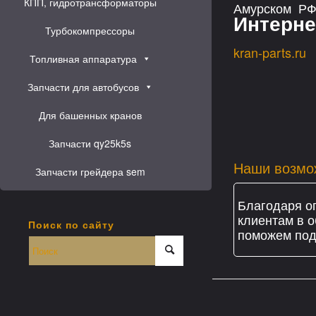
КПП, гидротрансформаторы
Амурском РФ 
Интерне
Турбокомпрессоры
kran-parts.ru
Топливная аппаратура
Запчасти для автобусов
Для башенных кранов
Запчасти qy25k5s
Наши возмо
Запчасти грейдера sem
Благодаря о
клиентам в о
Поиск по сайту
поможем подо