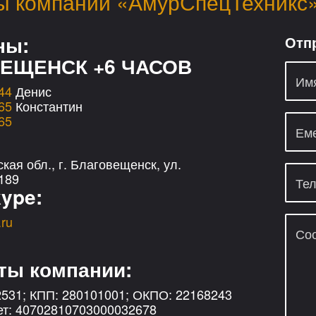
ы компании «АмурСпецТехникс
ны:
Отп
ЕЩЕНСК +6 ЧАСОВ
44
Денис
65
Константин
65
кая обл., г. Благовещенск, ул.
189
kype:
ru
ты компании:
531; КПП: 280101001; ОКПО: 22168243
ет: 40702810703000032678