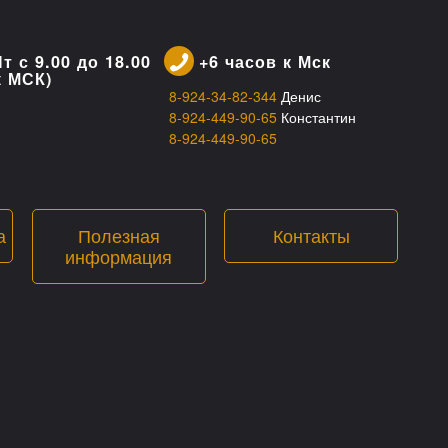
т с 9.00 до 18.00
+6 часов к Мск
к МСК)
8-924-34-82-344
Денис
8-924-449-90-65
Константин
8-924-449-90-65
а
Полезная
Контакты
информация