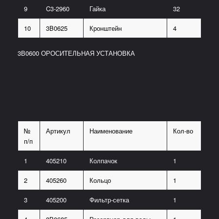
9
C3-2960
Гайка
32
10
3B0625
Кронштейн
4
3В0600 ОРОСИТЕЛЬНАЯ УСТАНОВКА
№
Артикул
Наименование
Кол-во
п/п
1
405210
Колпачок
1
2
405260
Кольцо
1
3
405200
Фильтр-сетка
1