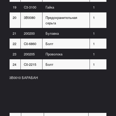
19
C3-3100
Гайка
1
20
3B0080
Предохранительная
1
серьга
21
200200
Булавка
1
22
C0-6860
Болт
1
23
200205
Проволока
1
24
C0-2215
Болт
1
3В0010 БАРАБАН