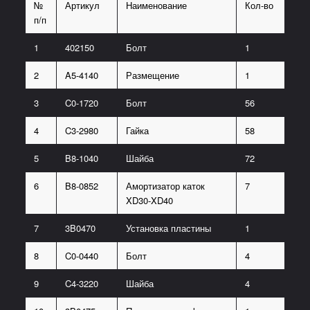
№
Артикул
Наименование
Кол-во
п/п
1
402150
Болт
1
2
A5-4140
Размещение
1
3
C0-1720
Болт
56
4
C3-2980
Гайка
58
5
B8-1040
Шайба
72
6
B8-0852
Амортизатор каток
7
XD30-XD40
7
3B0470
Установка пластины
1
8
C0-0440
Болт
4
9
C4-3220
Шайба
4