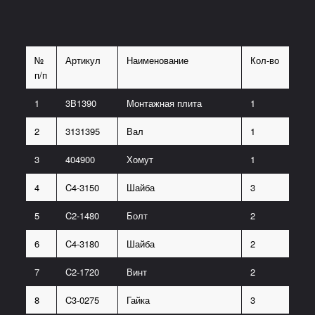
№
Артикул
Наименование
Кол-во
п/п
1
3B1390
Монтажная плита
1
2
3131395
Вал
1
3
404900
Хомут
1
4
C4-3150
Шайба
3
5
C2-1480
Болт
2
6
C4-3180
Шайба
2
7
C2-1720
Винт
2
8
C3-0275
Гайка
3