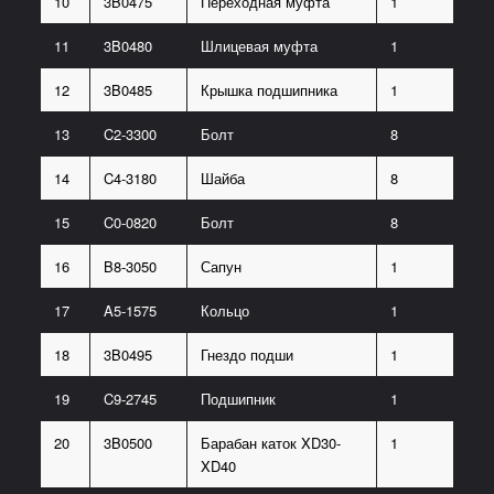
10
3B0475
Переходная муфта
1
11
3B0480
Шлицевая муфта
1
12
3B0485
Крышка подшипника
1
13
C2-3300
Болт
8
14
C4-3180
Шайба
8
15
C0-0820
Болт
8
16
B8-3050
Сапун
1
17
A5-1575
Кольцо
1
18
3B0495
Гнездо подши
1
19
C9-2745
Подшипник
1
20
3B0500
Барабан каток XD30-
1
XD40