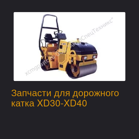
Запчасти для дорожного
катка XD30-XD40