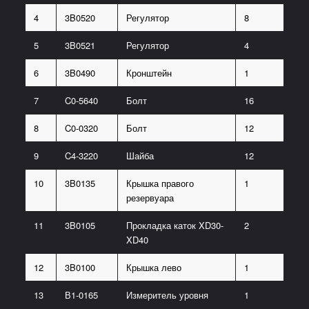
4
3B0520
Регулятор
8
5
3B0521
Регулятор
4
6
3B0490
Кронштейн
1
7
C0-5640
Болт
16
8
C0-0320
Болт
12
9
C4-3220
Шайба
12
10
3B0135
Крышка правого
1
резервуара
11
3B0105
Прокладка каток XD30-
2
XD40
12
3B0100
Крышка лево
1
13
В1-0165
Измеритель уровня
1