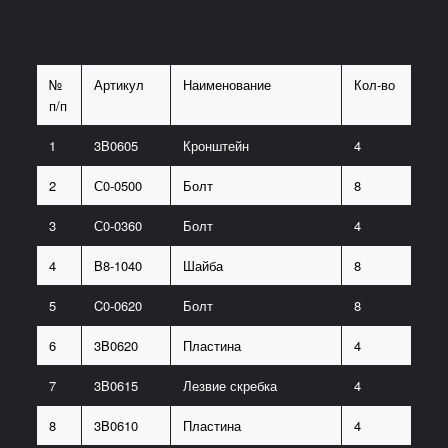
№
Артикул
Наименование
Кол-во
п/п
1
3B0605
Кронштейн
4
2
С0-0500
Болт
8
3
С0-0360
Болт
4
4
B8-1040
Шайба
8
5
C0-0620
Болт
8
6
3B0620
Пластина
4
7
3B0615
Лезвие скребка
4
8
3B0610
Пластина
4