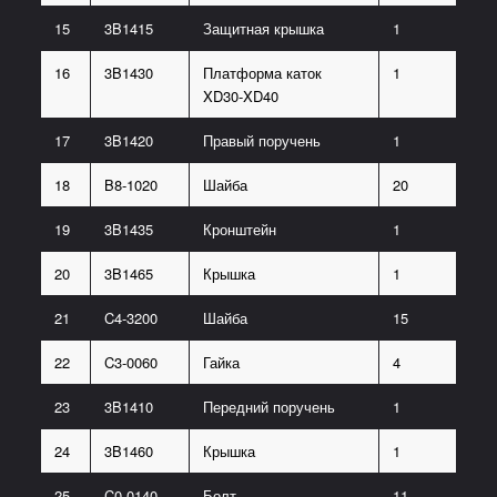
15
3B1415
Защитная крышка
1
16
3B1430
Платформа каток
1
XD30-XD40
17
3B1420
Правый поручень
1
18
B8-1020
Шайба
20
19
3B1435
Кронштейн
1
20
3B1465
Крышка
1
21
C4-3200
Шайба
15
22
C3-0060
Гайка
4
23
3B1410
Передний поручень
1
24
3B1460
Крышка
1
25
C0-0140
Болт
11