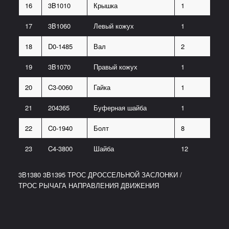
16
3B1010
Крышка
1
17
3B1060
Левый кожух
1
18
D0-1485
Вал
2
19
3B1070
Правый кожух
1
20
C3-0060
Гайка
1
21
204365
Буферная шайба
1
22
C0-1940
Болт
8
23
C4-3800
Шайба
12
3В1380 3В1395 ТРОС ДРОССЕЛЬНОЙ ЗАСЛОНКИ /
ТРОС РЫЧАГА НАПРАВЛЕНИЯ ДВИЖЕНИЯ