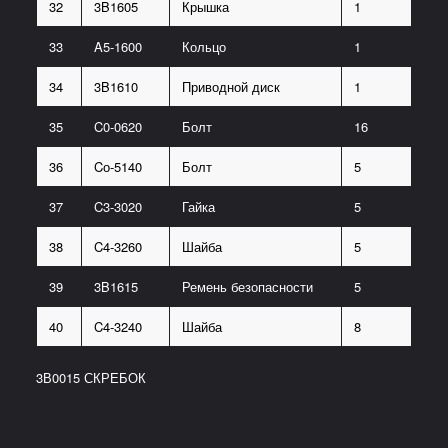
32
3B1605
Крышка
1
33
A5-1600
Кольцо
1
34
3B1610
Приводной диск
1
35
C0-0620
Болт
16
36
Cо-5140
Болт
5
37
C3-3020
Гайка
5
38
C4-3260
Шайба
5
39
3B1615
Ремень безопасности
5
40
C4-3240
Шайба
8
3В0015 СКРЕБОК