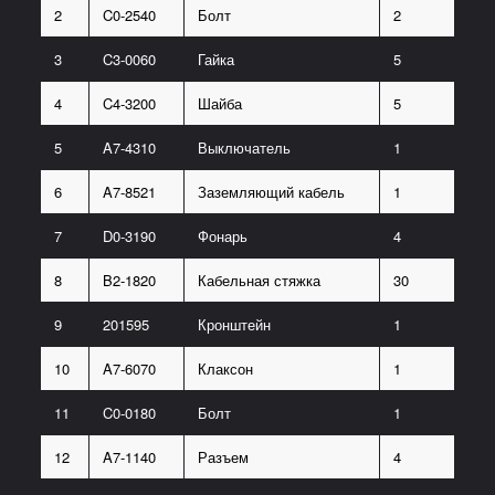
2
C0-2540
Болт
2
3
C3-0060
Гайка
5
4
C4-3200
Шайба
5
5
A7-4310
Выключатель
1
6
A7-8521
Заземляющий кабель
1
7
D0-3190
Фонарь
4
8
B2-1820
Кабельная стяжка
30
9
201595
Кронштейн
1
10
A7-6070
Клаксон
1
11
C0-0180
Болт
1
12
A7-1140
Разъем
4