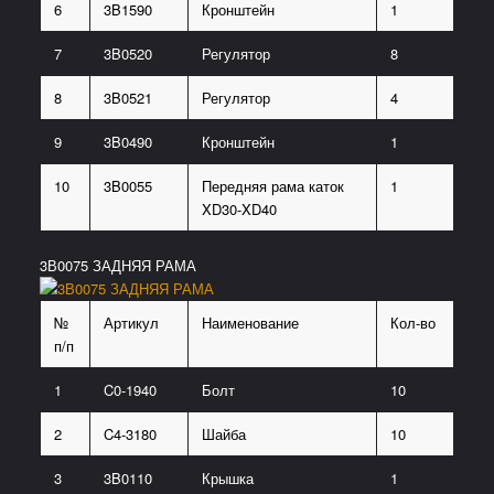
6
3B1590
Кронштейн
1
7
3B0520
Регулятор
8
8
3B0521
Регулятор
4
9
3B0490
Кронштейн
1
10
3B0055
Передняя рама каток
1
XD30-XD40
3В0075 ЗАДНЯЯ РАМА
№
Артикул
Наименование
Кол-во
п/п
1
C0-1940
Болт
10
2
C4-3180
Шайба
10
3
3B0110
Крышка
1