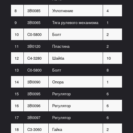
8
3B0085
Уплотнение
4
9
3B0065
Тяга рулевого механизма
1
10
C0-5800
Болт
2
11
3B0120
Пластина
2
12
C4-3280
Шайба
10
13
C0-5800
Болт
8
14
3B0090
Опора
1
15
3B0095
Регулятор
6
16
3B0096
Регулятор
6
17
3B0097
Регулятор
6
18
C3-3060
Гайка
2