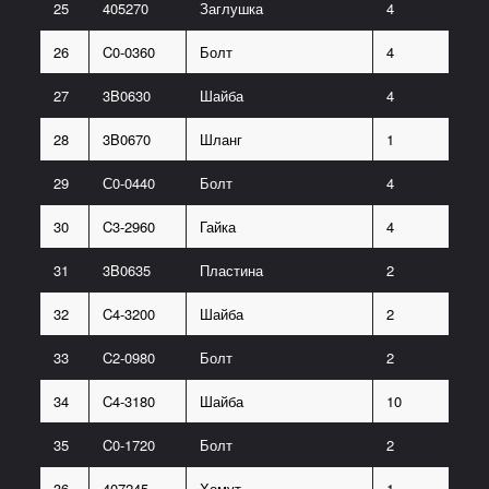
25
405270
Заглушка
4
26
C0-0360
Болт
4
27
3B0630
Шайба
4
28
3B0670
Шланг
1
29
С0-0440
Болт
4
30
C3-2960
Гайка
4
31
3B0635
Пластина
2
32
C4-3200
Шайба
2
33
C2-0980
Болт
2
34
C4-3180
Шайба
10
35
C0-1720
Болт
2
36
407245
Хомут
1