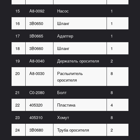
15
A8-0092
Насос
1
16
3B0650
Шланг
1
17
3B0665
Адаптер
1
18
3B0660
Шланг
1
19
A8-0040
Держатель оросителя
2
20
A8-0030
Распылитель
8
оросителя
21
C0-2080
Болт
8
22
405320
Пластина
4
23
405310
Хомут
8
24
3B0680
Труба оросителя
2