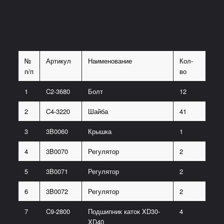
№
Артикул
Наименование
Кол-
п/п
во
1
C2-3680
Болт
12
2
C4-3220
Шайба
41
3
3B0060
Крышка
1
4
3B0070
Регулятор
2
5
3B0071
Регулятор
2
6
3B0072
Регулятор
2
7
C9-2800
Подшипник каток XD30-
4
XD40