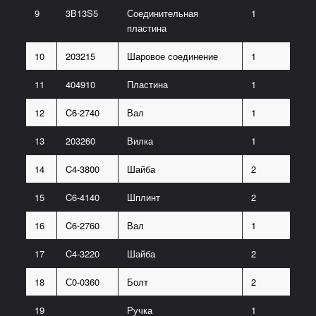
9
3B13S5
Соединительная
1
пластина
10
203215
Шаровое соединение
1
11
404910
Пластина
1
12
C6-2740
Вал
1
13
203260
Вилка
1
14
C4-3800
Шайба
2
15
C6-4140
Шплинт
2
16
C6-2760
Вал
1
17
C4-3220
Шайба
2
18
С0-0360
Болт
2
19
Ручка
1