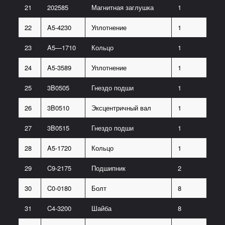
21
202585
Магнитная заглушка
1
22
A5-4230
Уплотнение
1
23
A5—1710
Кольцо
1
24
A5-3589
Уплотнение
1
25
3B0505
Гнездо подши
1
26
3B0510
Эксцентричный вал
1
27
3B0515
Гнездо подши
1
28
A5-1720
Кольцо
1
29
C9-2175
Подшипник
2
30
C0-0180
Болт
8
31
C4-3200
Шайба
8