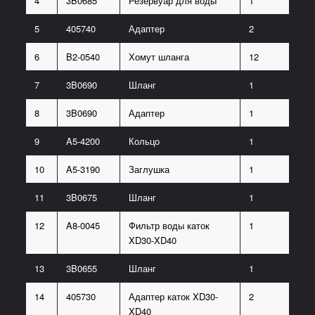
4
3B0685
Резервуар для воды
1
5
405740
Адаптер
2
6
B2-0540
Хомут шланга
12
7
3B0690
Шланг
1
8
3B0690
Адаптер
1
9
A5-4200
Кольцо
1
10
A5-3190
Заглушка
1
11
3B0675
Шланг
1
12
A8-0045
Фильтр воды каток
1
XD30-XD40
13
3B0655
Шланг
1
14
405730
Адаптер каток XD30-
2
XD40