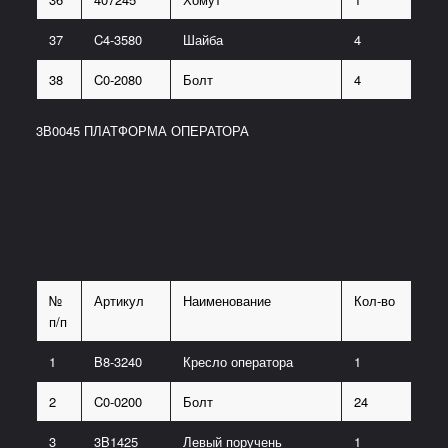
37
C4-3580
Шайба
4
38
C0-2080
Болт
4
3В0045 ПЛАТФОРМА ОПЕРАТОРА
№
Артикул
Наименование
Кол-во
п/п
1
B8-3240
Кресло оператора
1
2
C0-0200
Болт
24
3
3B1425
Левый поручень
1