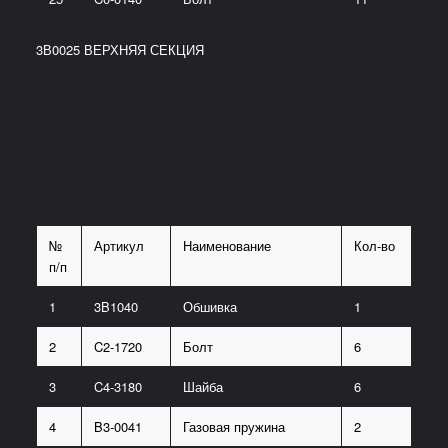
3В0025 ВЕРХНЯЯ СЕКЦИЯ
№
Артикул
Наименование
Кол-во
п/п
1
3B1040
Обшивка
1
2
C2-1720
Болт
6
3
C4-3180
Шайба
6
4
B3-0041
Газовая пружина
2