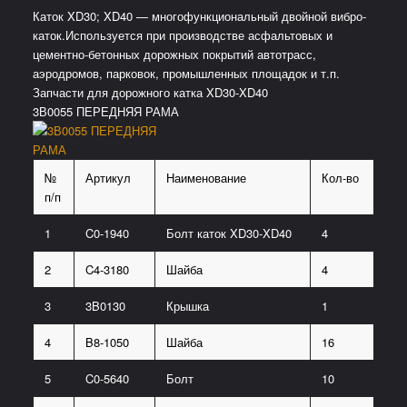
Каток XD30; XD40 — многофункциональный двойной вибро-
каток.Используется при производстве асфальтовых и
цементно-бетонных дорожных покрытий автотрасс,
аэродромов, парковок, промышленных площадок и т.п.
Запчасти для дорожного катка XD30-XD40
3В0055 ПЕРЕДНЯЯ РАМА
№
Артикул
Наименование
Кол-во
п/п
1
C0-1940
Болт каток XD30-XD40
4
2
C4-3180
Шайба
4
3
3B0130
Крышка
1
4
B8-1050
Шайба
16
5
C0-5640
Болт
10