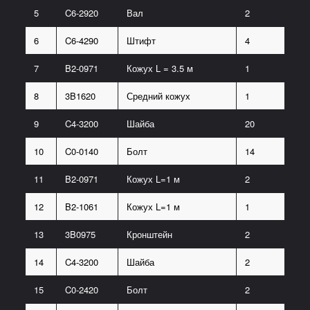
5
C6-2920
Вал
2
6
C6-4290
Штифт
4
7
B2-0971
Кожух L = 3.5 м
1
8
3B1620
Средний кожух
1
9
C4-3200
Шайба
20
10
C0-0140
Болт
14
11
B2-0971
Кожух L=1 м
2
12
B2-1061
Кожух L=1 м
1
13
3B0975
Кронштейн
2
14
C4-3200
Шайба
2
15
C0-2420
Болт
2