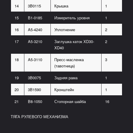
14
3B0115
Крышка
1
15
В1-0185
Измеритель уровня
1
16
A5-4240
Уплотнение
2
17
A5-3210
Заглушка каток XD30-
2
XD40
18
A5-3110
Пресс-масленка
3
(тавотница)
19
3B0075
Задняя рама
1
20
3B1590
Кронштейн
1
21
B8-1050
Стопорная шайба
16
ТЯГА РУЛЕВОГО МЕХАНИЗМА