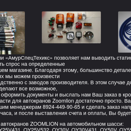
и «АмурСпецТехикс» позволяет нам выводить стати
ть спрос на определенные
шем магазине. Благодаря этому, большинство детале
ях мы можем произвести
едственно с заводов производителя. В этом случае д
делают все возможное,
 оформить документы и выслать нам Ваш заказ в кро
части для автокранов Zoomlion достаточно просто. В
шим менеджерам 8924-449-90-65 и сделать заказ нап
часа, и после выставления счета и оплаты, Вы буде
 автокранов ZOOMLION на автомобильном шасси:
Y25V431, QY25V532, QY30V, QY30V431, QY50V, QY5