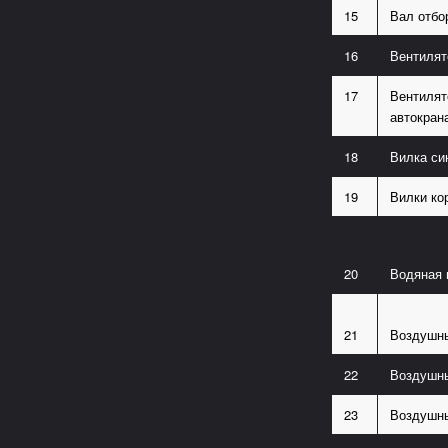
15
Вал отбо
16
Вентилят
17
Вентилят
автокра
18
Вилка си
19
Вилки ко
20
Водяная
21
Воздушн
22
Воздушны
23
Воздушн