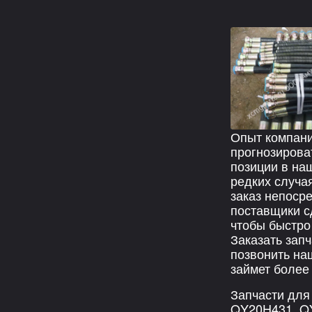
Опыт компани
прогнозирова
позиции в на
редких случа
заказ непоср
поставщики с
чтобы быстро
Заказать зап
позвонить на
займет более 
Запчасти для
QY20H431, Q