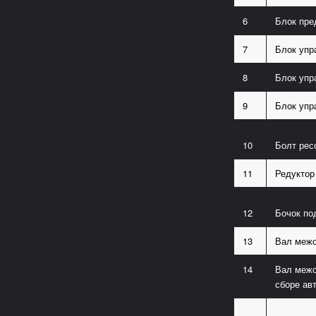
6
Блок пре
7
Блок упр
8
Блок упр
9
Блок упр
10
Болт ре
11
Редуктор
12
Бочок по
13
Вал межо
14
Вал межо
сборе ав