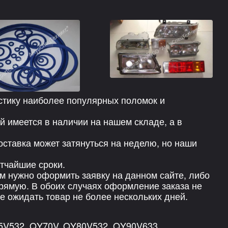
стику наиболее популярных поломок и
й имеется в наличии на нашем складе, а в
оставка может затянуться на неделю, но наши
тчайшие сроки.
ам нужно оформить заявку на данном сайте, либо
рямую. В обоих случаях оформление заказа не
те ожидать товар не более нескольких дней.
5V532, QY70V, QY80V532, QY90V633,