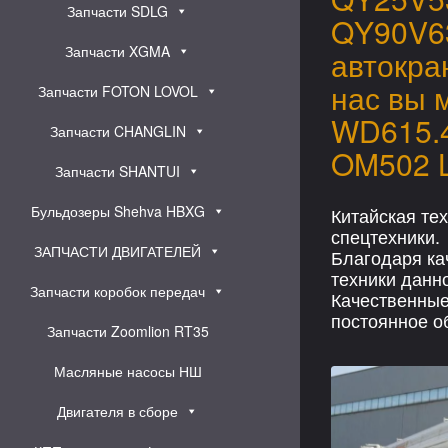
Запчасти SDLG
QY90V63
Запчасти XGMA
автокра
нас вы 
Запчасти FOTON LOVOL
WD615.4
Запчасти CHANGLIN
OM502 L
Запчасти SHANTUI
Бульдозеры Shehva HBXG
Китайская те
спецтехники.
ЗАПЧАСТИ ДВИГАТЕЛЕЙ
Благодаря ка
техники данно
Запчасти коробок передач
Качественные
постоянное о
Запчасти Zoomlion RT35
Масляные насосы НШ
Двигателя в сборе