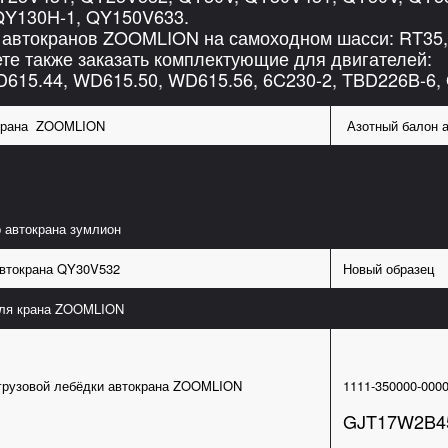
QY130H-1, QY150V633.
 автокранов ZOOMLION на самоходном шасси: RT35,
ете также заказать комплектующие для двигателей:
615.44, WD615.50, WD615.56, 6C230-2, TBD226B-6,
 крана ZOOMLION
Азотный балон а
 автокрана зумлион
втокрана QY30V532
Новый образец
для крана ZOOMLION
грузовой лебёдки автокрана ZOOMLION
1111-350000-000
GJT17W2B4