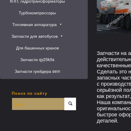
КПП, гидротрансформаторы
Турбокомпрессоры
Топливная аппаратура
Запчасти для автобусов
Для башенных кранов
Запчасти на а
действительн
Запчасти qy25k5s
качественные
Сделать это н
Запчасти грейдера sem
запасных час
с производст
серьёзной по
Поиск по сайту
как результа
Наша компани
оригинальнос
быстрое офор
деталей.