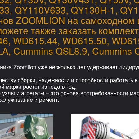
3, QY110V633, QY130H-1, QY1
нов ZOOMLION на самоходном ш
можете также заказать комплек
6, WD615.44, WD615.50, WD615
A, Cummins QSL8.9, Cummins 
хника Zoomlion уже несколько лет удерживает лидир
честву сборки, надежности и способности работать 
й марки растет из года в год.
 узлы и агрегаты – это основа востребованности мар
бслуживание и ремонт.