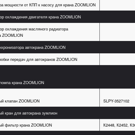
ра мощности от КПП к насосу для крана ZOOMLION
ор охлаждения двигателя крана ZOOMLION
ор охлаждения масляного радиатора
на ZOOMLION
нхронизатора автокрана ZOOMLION
робки передач для автокранов ZOOMLION
 помпа крана ZOOMLION
ый клапан ZOOMLION
SLPY-3527102
й кран для автокрана зумлион
ый фильтр крана ZOOMLION
К2448, К2452, К3