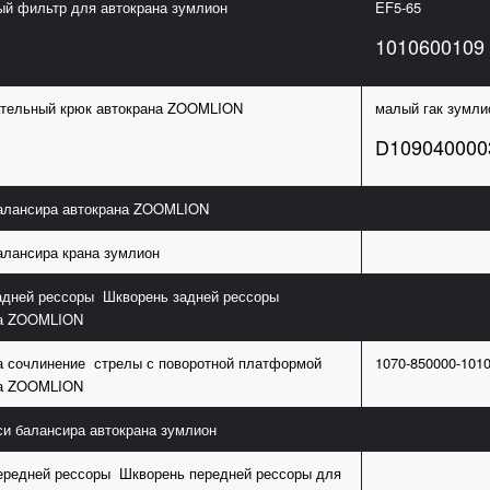
й фильтр для автокрана зумлион
EF5-65
1010600109
тельный крюк автокрана ZOOMLION
малый гак зумли
D109040000
алансира автокрана ZOOMLION
алансира крана зумлион
адней рессоры Шкворень задней рессоры
на ZOOMLION
а сочлинение стрелы с поворотной платформой
1070-850000-101
на ZOOMLION
си балансира автокрана зумлион
ередней рессоры Шкворень передней рессоры для