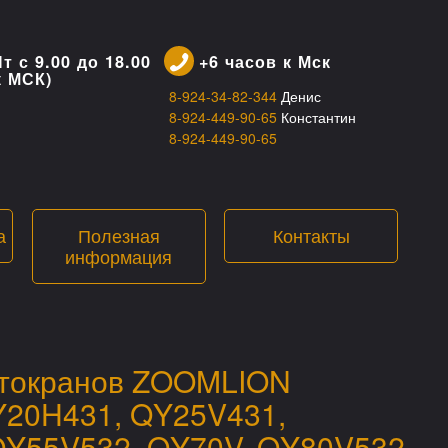
т с 9.00 до 18.00
+6 часов к Мск
к МСК)
8-924-34-82-344
Денис
8-924-449-90-65
Константин
8-924-449-90-65
а
Полезная
Контакты
информация
автокранов ZOOMLION
Y20H431, QY25V431,
QY55V532, QY70V, QY80V532,