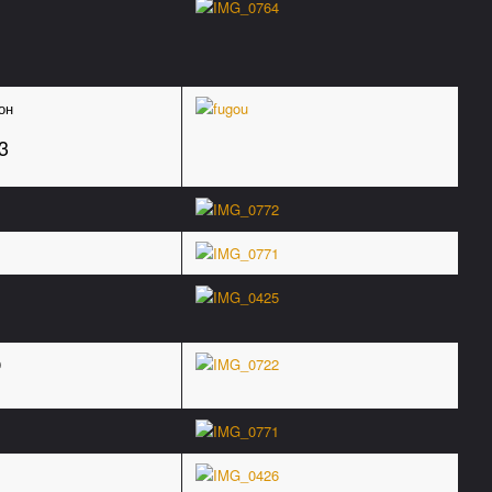
он
3
0