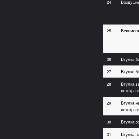
24
Воздушны
25
Вспомога
26
Втулка б
27
Втулка б
28
Втулка з
автокра
29
Втулка н
автокра
30
Втулка о
31
Втулка п