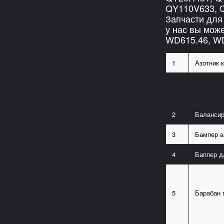
QY110V633, 
Запчасти для
у нас вы мож
WD615.46, WD
1
Азотник
2
Балансир
3
Бампер а
4
Баппер 
5
Барабан 