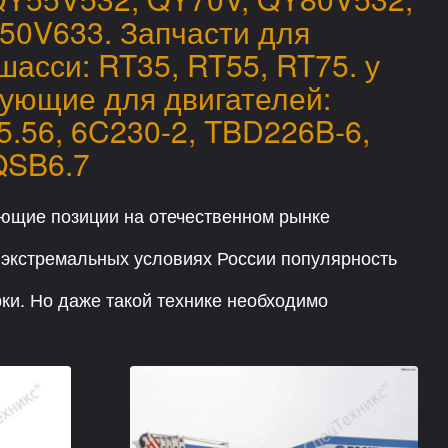
50V633. Запчасти для
асси: RT35, RT55, RT75. у
тующие для двигателей:
.56, 6C230-2, TBD226B-6,
QSB6.7
ующие позиции на отечественном рынке
в экстремальных условиях России популярность
ки. Но даже такой технике необходимо