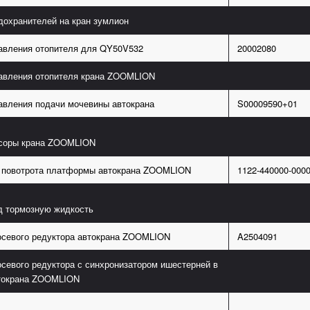
дохранителей на кран зумлион
авления отопителя для QY50V532
20002080
авления отопителя крана ZOOMLION
авления подачи мочевины автокрана
S00009590+01
ссоры крана ZOOMLION
 повотрота платформы автокрана ZOOMLION
1122-440000-000
д тормозную жидкость
севого редуктора автокрана ZOOMLION
A2504091
севого редуктора с синхронизатором ишестерней в
токрана ZOOMLION