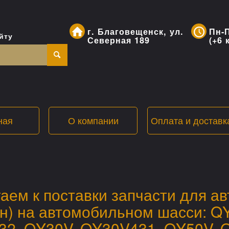
г. Благовещенск, ул.
Пн-П
йту
Северная 189
(+6 
ная
О компании
Оплата и доставк
аем к поставки запчасти для 
н) на автомобильном шасси: Q
2, QY30V, QY30V431, QY50V, 