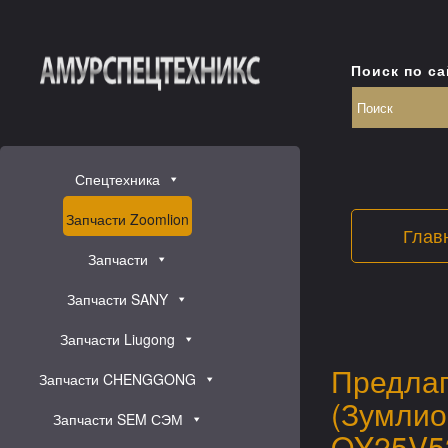
Поиск по са
Спецтехника
Запчасти Zoomlion
Глав
Запчасти
Запчасти SANY
Запчасти Liugong
Предлаг
Запчасти CHENGGONG
(Зумлио
Запчасти SEM СЭМ
QY25V53