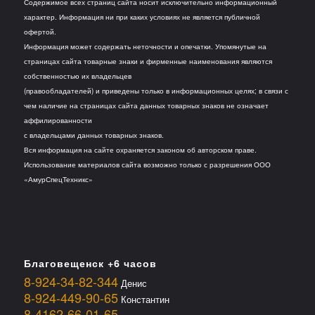
Содержимое всех страниц сайта носит исключительно информационный
характер. Информация ни при каких условиях не является публичной
офертой.
Информация может содержать неточности и опечатки. Упомянутые на
страницах сайта товарные знаки и фирменные наименования являются
собственностью их владельцев
(правообладателей) и приведены только в информационных целях; в связи с
чем наличие на страницах сайта данных товарных знаков не означает
аффилированности
с владельцами данных товарных знаков.
Вся информация на сайте охраняется законом об авторском праве.
Использование материалов сайта возможно только с разрешения ООО
«АмурСпецТехникс»
Благовещенск +6 часов
8-924-34-82-344
Денис
8-924-449-90-65
Константин
8-4162-66-01-65