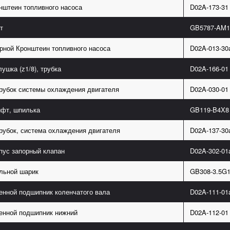
нштеин топливного насоса
D02A-173-31
т
GB5787-AM1
рной Кронштеин топливного насоса
D02A-013-30
лушка (z1/8), трубка
D02A-166-01
рубок системы охлаждения двигателя
D02A-030-01
фт, шпилька
GB119-B4X8
рубок, система охлаждения двигателя
D02A-137-30
пус запорный клапан
D02A-302-01
льной шарик
GB308-3.5G
енной подшипник коленчатого вала
D02A-111-01
енной подшипник нижний
D02A-112-01