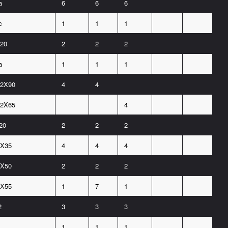
a
6
6
6
c
1
1
1
20
2
2
2
a
1
1
1
2X90
4
4
2X65
4
20
2
2
2
X35
4
4
4
X50
2
2
2
Х55
1
7
1
2
3
3
3
1
1
1