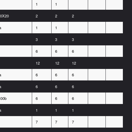
1
1
0X20
2
2
2
a
1
1
3
3
3
6
6
6
12
12
12
a
6
6
6
a
6
6
6
100b
6
6
6
a
1
1
1
7
7
7