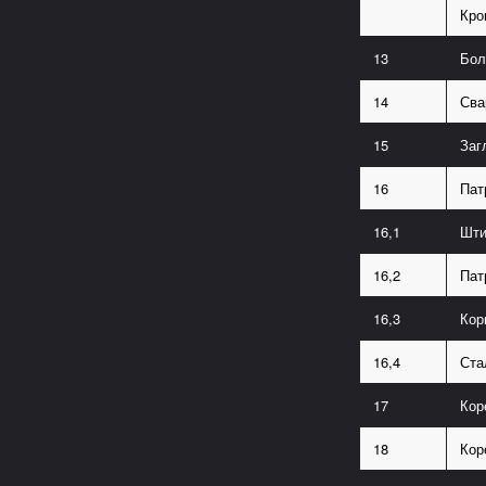
Кро
13
Бол
14
Сва
15
Заг
16
Пат
16,1
Шти
16,2
Пат
16,3
Кор
16,4
Ста
17
Кор
18
Кор