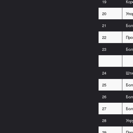
19
Кор
20
Упо
21
Бол
22
Про
23
Бол
24
Шти
25
Бол
26
Бол
27
Бол
28
Упр
29
Про