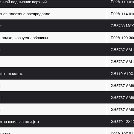
енной подшипник верхний
D02A-110-01
рная пластина распредвала
D02A-114-01
т
GB5783-M8X
кладка, корпуса лобовины
D02A-129-30
т
GB5787-AM1
GB5787-AM1
фт, шпилька
GB119-A10X
т
GB5787-AM8
т
GB5787-AM8
т
GB5787-AM8
угая шпилька штифта
GB879-12X1
кладка
D02A-307-01