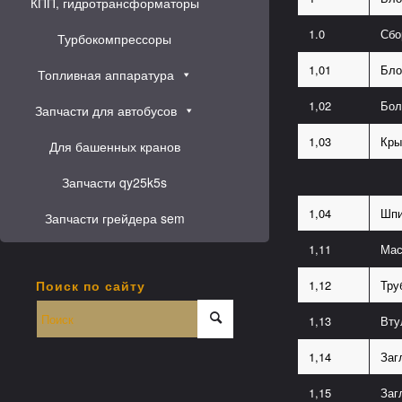
КПП, гидротрансформаторы
1.0
Сбо
Турбокомпрессоры
1,01
Бло
Топливная аппаратура
1,02
Бол
Запчасти для автобусов
1,03
Кры
Для башенных кранов
Запчасти qy25k5s
1,04
Шпи
Запчасти грейдера sem
1,11
Мас
Поиск по сайту
1,12
Тру
1,13
Вту
1,14
Заг
1,15
Заг