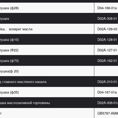
лушка (ф28)
D04-166-01a
лушка
D02A-308-01
бка, возврат масла
D02A-139-03
лушка (ф10)
D02A-128-01
лушка (Ф22)
D02A-127-01
лушка (ф70)
D02A-162-01
лушка(ф 20)
д главного масляного канала
D02A-310-01
лушка (ф35)
D04-167-01a
шка маслозаливной горловины
D02A-006-01
т
GB5787-AM8