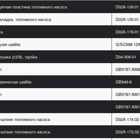
итная пластина топливного насоса
D02A-136-01
кладка, топливного насоса
D02A-135-01
ка
D02A-179-01
ная шайба
Q/SC598-12
лушка (z3/8), трубка
D04-309-01
т
GB5787-AM8
рическая шайба
GB849-8
т
GB5787-AM1
GB5787-AM1
нштеин топливного насоса
D02A-174-32
нштеин топливного насоса
D02A-173-32