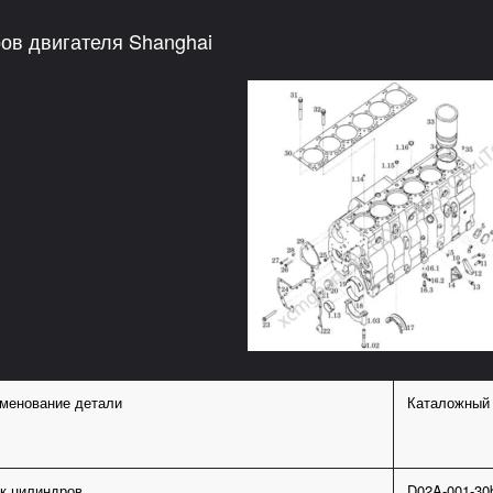
ов двигателя Shanghai
менование детали
Каталожный
к цилиндров
D02A-001-30