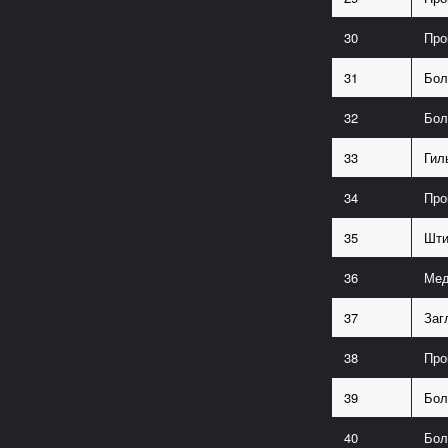
30
Про
31
Бол
32
Бол
33
Гил
34
Про
35
Шти
36
Мед
37
Заг
38
Про
39
Бол
40
Бол