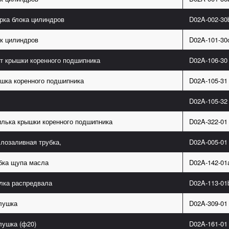
рка блока цилиндров
D02A-002-30
к цилиндров
D02A-101-30
т крышки коренного подшипника
D02A-106-30
шка коренного подшипника
D02A-105-31
D02A-105-32
лька крышки коренного подшипника
D02A-322-01
лозаливная трубка,
D02A-005-01
бка щупа масла
D02A-142-01
лка распредвала
D02A-113-01
лушка
D02A-309-01
лушка (ф20)
D02A-161-01