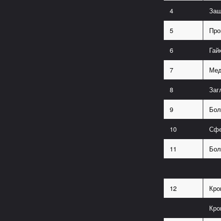
4
Защ
5
Про
6
Гай
7
Мед
8
Заг
9
Бол
10
Сфе
11
Бол
12
Кро
Кро