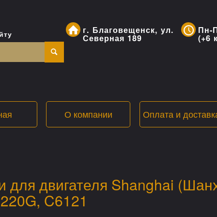
г. Благовещенск, ул.
Пн-П
йту
Северная 189
(+6 
ная
О компании
Оплата и доставк
и для двигателя Shanghai (Шан
220G, C6121