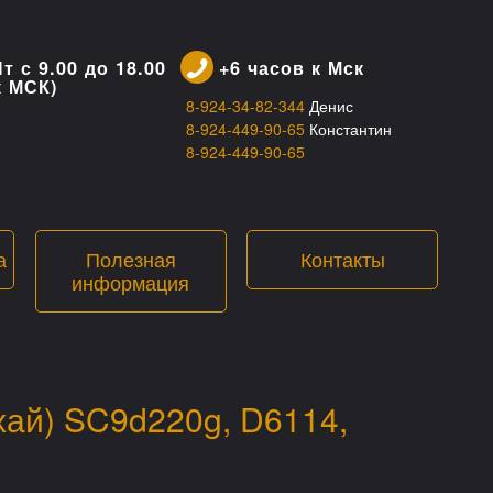
т с 9.00 до 18.00
+6 часов к Мск
к МСК)
8-924-34-82-344
Денис
8-924-449-90-65
Константин
8-924-449-90-65
а
Полезная
Контакты
информация
хай) SC9d220g, D6114,