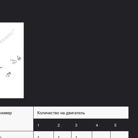
 номер
Количество на двигатель
1
2
3
4
5
b
1
1
1