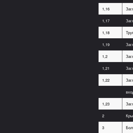
1,16
Заг
1,17
Заг
1,18
Тру
1,19
Заг
1,2
Заг
1,21
Заг
1,22
Заг
вхо
1,23
Заг
2
Кры
3
Бол