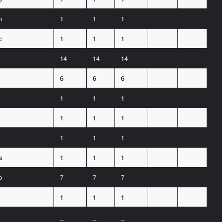
b
1
1
1
c
1
1
1
14
14
14
6
6
6
1
1
1
1
1
1
1
1
1
a
1
1
1
b
7
7
7
1
1
1
_
_
_