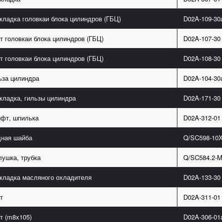
кладка головкаи блока цилиндров (ГБЦ)
D02A-109-30
т головкаи блока цилиндров (ГБЦ)
D02A-107-30
т головкаи блока цилиндров (ГБЦ)
D02A-108-30
ьза цилиндра
D02A-104-30
кладка, гильзы цилиндра
D02A-171-30
фт, шпилька
D02A-312-01
ная шайба
Q/SC598-10
лушка, трубка
Q/SC584.2-
кладка масляного охладителя
D02A-133-30
т
D02A-311-01
т (m8x105)
D02A-306-01