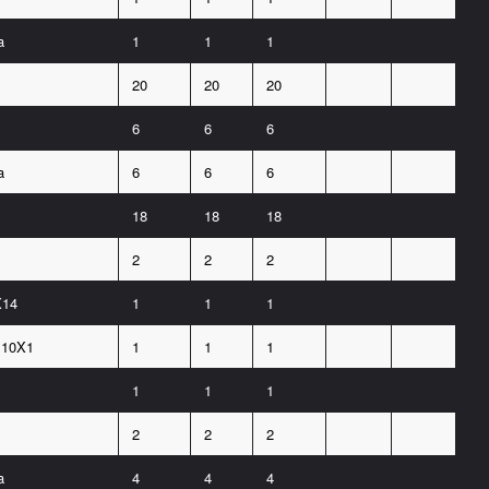
a
1
1
1
20
20
20
6
6
6
a
6
6
6
18
18
18
2
2
2
X14
1
1
1
M10X1
1
1
1
1
1
1
2
2
2
a
4
4
4