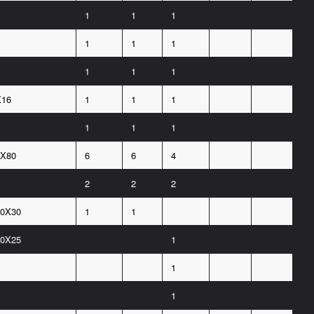
1
1
1
1
1
1
1
1
1
X16
1
1
1
1
1
1
X80
6
6
4
2
2
2
0X30
1
1
0X25
1
1
1