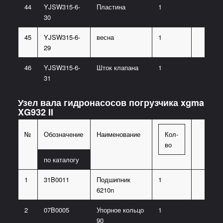
44
YJSW315-6-
Пластина
1
30
45
YJSW315-6-
весна
1
29
46
YJSW315-6-
Шток клапана
1
31
Узел вала гидронасосов погрузчика xgma
XG932 II
№
Обозначение
Наименование
Кол-
во
по каталогу
1
31B0011
Подшипник
1
6210n
2
07B0005
Упорное кольцо
1
90