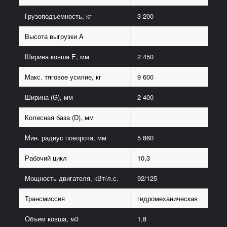
Грузоподъемность, кг
3 200
Высота выгрузки A
Ширина ковша E, мм
2 450
Макс. тяговое усилие, кг
9 600
Ширина (G), мм
2 400
Колесная база (D), мм
Мин. радиус поворота, мм
5 860
Рабочий цикл
10,3
Мощность двигателя, кВт/л.с.
92/125
Трансмиссия
гидромеханическая
Объем ковша, м3
1,8