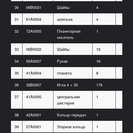
30
06B0031
Шайбы
4
31
61A0004
шпилька
4
32
72A0005
Планетарная
1
носитель
33
06B0032
Шайбы
16
34
55A0007
Рукав
16
35
41A0004
планета
8
36
39B0007
Игла 4 × 35
176
37
41A0005
центральная
1
шестерня
38
42A0001
Кольцо передач
1
39
57A0001
Упорное кольцо
1