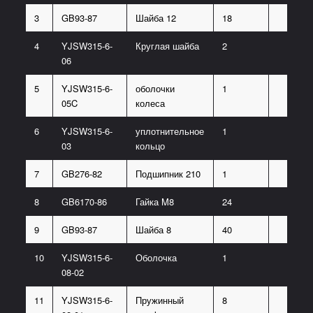
3
GB93-87
Шайба 12
18
4
YJSW315-6-
Круглая шайба
2
06
5
YJSW315-6-
оболочки
1
05C
колеса
6
YJSW315-6-
уплотнительное
1
03
кольцо
7
GB276-82
Подшипник 210
1
8
GB6170-86
Гайка M8
24
9
GB93-87
Шайба 8
40
10
YJSW315-6-
Оболочка
1
08-02
11
YJSW315-6-
Пружинный
8