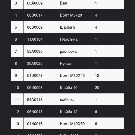
3
63A0009
Вал
1
4
00B0017
Болт M8x20
4
5
06B0009
Шайба 8
4
6
11A0104
Пластина
1
7
55A0095
распорка
1
8
39A0025
Рукав
1
9
01B0078
Болт M10X45
12
10
06B0003
Шайба 10
20
11
54A0118
набивка
1
12
06B0013
Шайба 12
6
13
01B0016
Болт M12X50
6