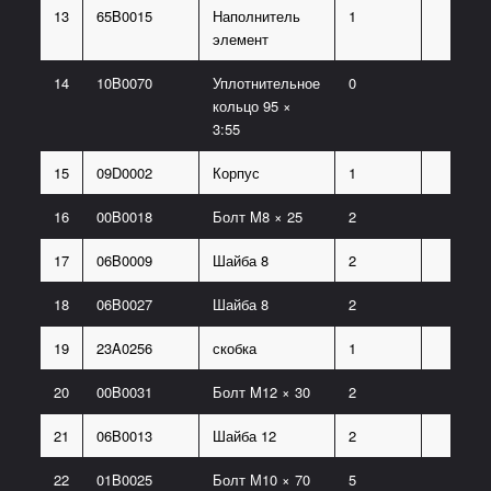
13
65B0015
Наполнитель
1
элемент
14
10B0070
Уплотнительное
0
кольцо 95 ×
3:55
15
09D0002
Корпус
1
16
00B0018
Болт M8 × 25
2
17
06B0009
Шайба 8
2
18
06B0027
Шайба 8
2
19
23A0256
скобка
1
20
00B0031
Болт M12 × 30
2
21
06B0013
Шайба 12
2
22
01B0025
Болт М10 × 70
5