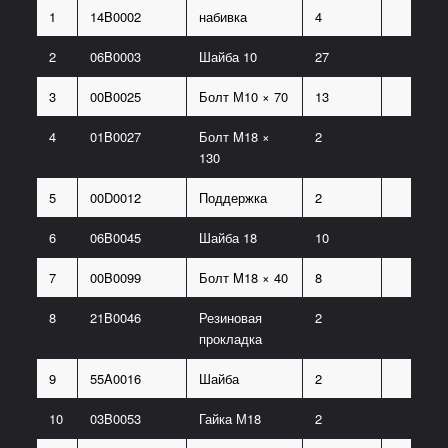
1
14B0002
набивка
4
2
06B0003
Шайба 10
27
3
00B0025
Болт М10 × 70
13
4
01B0027
Болт M18 ×
2
130
5
00D0012
Поддержка
2
6
06B0045
Шайба 18
10
7
00B0099
Болт M18 × 40
8
8
21B0046
Резиновая
2
прокладка
9
55A0016
Шайба
2
10
03B0053
Гайка М18
2