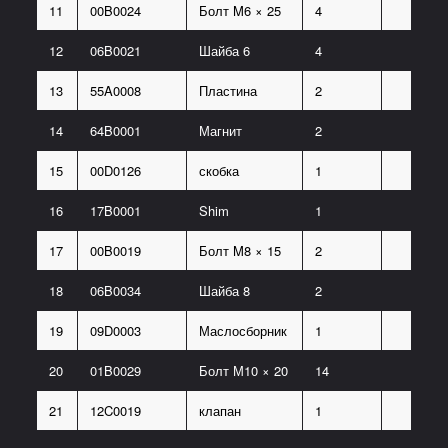
11
00B0024
Болт M6 × 25
4
12
06B0021
Шайба 6
4
13
55A0008
Пластина
2
14
64B0001
Магнит
2
15
00D0126
скобка
1
16
17B0001
Shim
1
17
00B0019
Болт M8 × 15
2
18
06B0034
Шайба 8
2
19
09D0003
Маслосборник
1
20
01B0029
Болт М10 × 20
14
21
12C0019
клапан
1