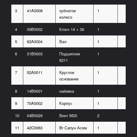
3
41A0008
зубчатое
1
колесо
4
09B0002
Ключ 14 × 36
1
5
62A0004
Вал
1
6
31B0003
Подшипник
1
6211
7
52A0011
Круглое
1
основание
8
14B0001
набивка
1
9
70A0002
Корпус
1
10
04B0029
Винт M20
2
11
42C0063
Br Сапун Асем
1