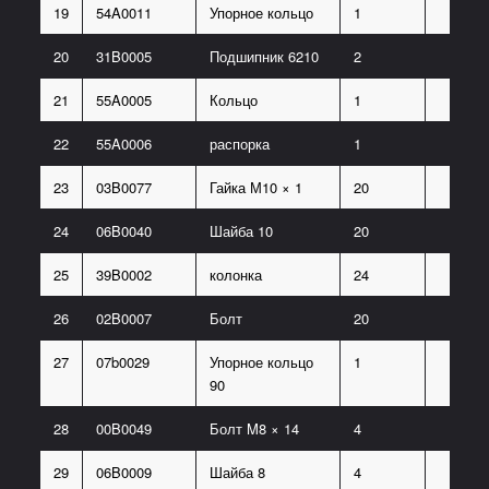
19
54A0011
Упорное кольцо
1
20
31B0005
Подшипник 6210
2
21
55A0005
Кольцо
1
22
55A0006
распорка
1
23
03B0077
Гайка М10 × 1
20
24
06B0040
Шайба 10
20
25
39B0002
колонка
24
26
02B0007
Болт
20
27
07b0029
Упорное кольцо
1
90
28
00B0049
Болт M8 × 14
4
29
06B0009
Шайба 8
4