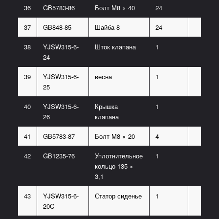
36
GB5783-86
Болт M8 × 40
24
37
GB848-85
Шайба 8
24
38
YJSW315-6-
Шток клапана
1
24
39
YJSW315-6-
весна
1
25
40
YJSW315-6-
Крышка
1
26
клапана
41
GB5783-87
Болт M8 × 20
4
42
GB1235-76
Уплотнительное
1
кольцо 135 ×
3,1
43
YJSW315-6-
Статор сиденье
1
20C