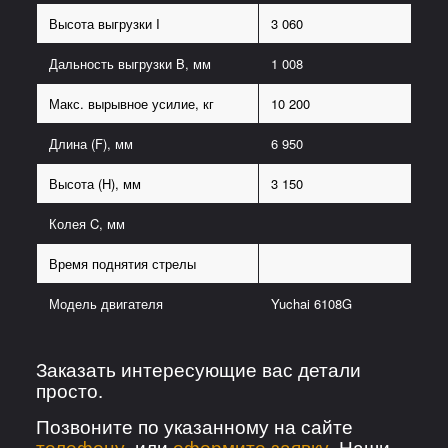
Высота выгрузки I
3 060
Дальность выгрузки B, мм
1 008
Макс. вырывное усилие, кг
10 200
Длина (F), мм
6 950
Высота (H), мм
3 150
Колея C, мм
Время поднятия стрелы
Модель двигателя
Yuchai 6108G
Заказать интересующие вас детали
просто.
Позвоните по указанному на сайте
телефону
или
оформите заявку
. Наши