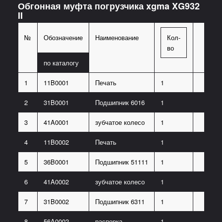
Обгонная муфта погрузчика xgma XG932
II
№
Обозначение
Наименование
Кол-
во
по каталогу
1
11B0001
Печать
1
2
31B0001
Подшипник 6016
1
3
41A0001
зубчатое колесо
1
4
11B0002
Печать
1
5
36B0001
Подшипник 51111
1
6
41A0002
зубчатое колесо
1
7
31B0002
Подшипник 6311
1
8
56A0002
распорка
1