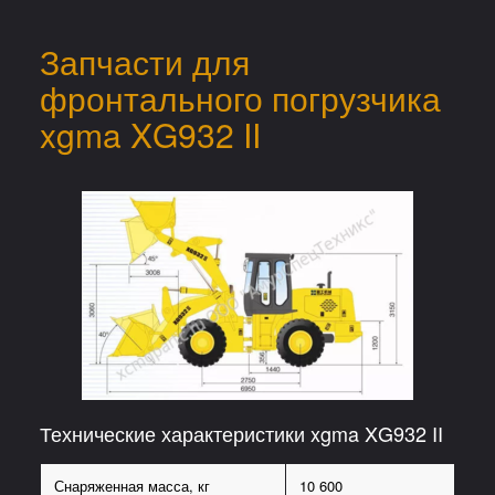
Запчасти для
фронтального погрузчика
xgma XG932 II
Технические характеристики xgma XG932 II
Снаряженная масса, кг
10 600