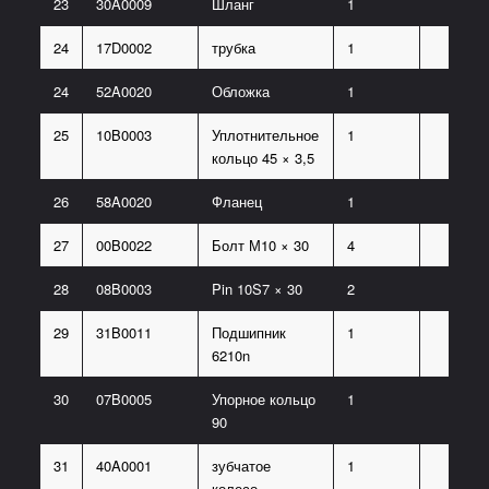
23
30A0009
Шланг
1
24
17D0002
трубка
1
24
52A0020
Обложка
1
25
10B0003
Уплотнительное
1
кольцо 45 × 3,5
26
58A0020
Фланец
1
27
00B0022
Болт М10 × 30
4
28
08B0003
Pin 10S7 × 30
2
29
31B0011
Подшипник
1
6210n
30
07B0005
Упорное кольцо
1
90
31
40A0001
зубчатое
1
колесо