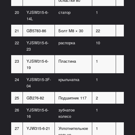
оснастки 80
20
YJSW315-6-
статор
1
14L
21
GB5783-86
Болт M8 × 30
22
22
YJSW315-6-
распорка
10
23
23
YJSW315-6-
Пластина
1
19
24
YJSW315-3F-
крыльчатка
1
04
25
GB276-82
Подшипник 117
2
26
YJSW315-6-
зубчатое
1
16
колесо
27
YJW315-6-21
Уплотнительное
1
кольцо