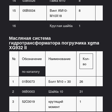
14
03B0026
Гайка М10
8
15
05B0034
Винт AM10-
8
M10X18
16
Круглая шайба
1
Масляная система
гидротрансформатора погрузчика xgma
XG932 II
№
Обозначение
Наименование
Кол-
во
по каталогу
1
01B0073
Болт М10 × 30
26
2
06B0003
Шайба 10
31
3
52C0019
крутящий
1
момент