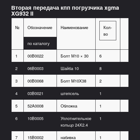
Вторая передача кпп погрузчика xgma
XG932 II
№
Обозначение
Наименование
Кол-
во
по каталогу
1
00B0022
Болт М10 × 30
6
2
06B0003
Шайба 10
8
3
00B0068
Болт M10X38
2
4
03B0021
штепсель
1
5
52A0008
Обложка
1
6
10B0005
Уплотнительное
1
кольцо 24X2.4
7
15B0002
набивка
1