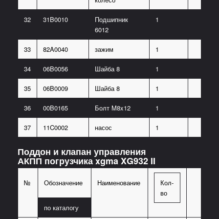
32
31B0010
Подшипник
1
6012
33
82A0040
зажим
1
34
06B0056
Шайба 8
1
35
06B0009
Шайба 8
1
36
00B0165
Болт M8x12
1
37
11C0002
насос
1
Поддон и клапан управления
АКПП погрузчика xgma XG932 II
№
Обозначение
Наименование
Кол-
во
по каталогу