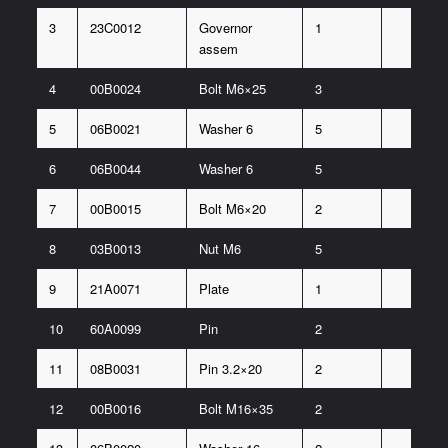
3
23C0012
Governor
1
assem
4
00B0024
Bolt M6×25
3
5
06B0021
Washer 6
5
6
06B0044
Washer 6
5
7
00B0015
Bolt M6×20
2
8
03B0013
Nut M6
5
9
21A0071
Plate
1
10
60A0099
Pin
2
11
08B0031
Pin 3.2×20
2
12
00B0016
Bolt M16×35
2