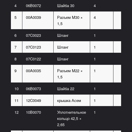
4
06B0072
Шайба 30
4
5
00A0039
Разъем M30 ×
4
1,5
6
07C0023
Шланг
1
7
07C0123
Шланг
1
8
07C0122
Шланг
1
9
00A0035
Разъем M22 ×
1
1,5
10
06B0073
Шайба 22
1
11
12C0049
крышка Асем
1
12
10B0070
Уплотнительное
1
кольцо 42,5 ×
2,65