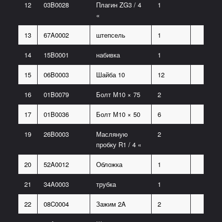
12
03B0028
Плагин ZG3 / 4
1
«
13
67A0002
штепсель
1
14
15B0001
набивка
1
15
06B0003
Шайба 10
12
16
01B0079
Болт М10 × 75
2
17
01B0036
Болт М10 × 50
6
19
26B0003
Масляную
2
пробку R1 / 4 «
20
52A0012
Обложка
1
21
34A0003
трубка
1
22
08C0004
Зажим 2A
2