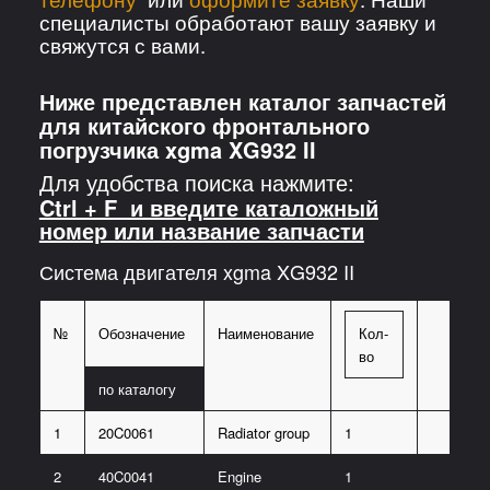
специалисты обработают вашу заявку и
свяжутся с вами.
Ниже представлен каталог запчастей
для китайского фронтального
погрузчика xgma XG932 II
Для удобства поиска нажмите:
Ctrl + F и введите каталожный
номер или название запчасти
Система двигателя xgma XG932 II
№
Обозначение
Наименование
Кол-
во
по каталогу
1
20C0061
Radiator group
1
2
40C0041
Engine
1