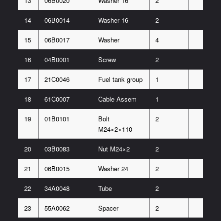
13
06B0020
Washer 16
2
14
06B0014
Washer 16
2
15
06B0017
Washer
4
16
04B0001
Screw
2
17
21C0046
Fuel tank group
1
18
61C0007
Cable Assem
1
19
01B0101
Bolt
2
M24×2×110
20
03B0083
Nut M24×2
2
21
06B0015
Washer 24
2
22
34A0048
Tube
2
23
55A0062
Spacer
2