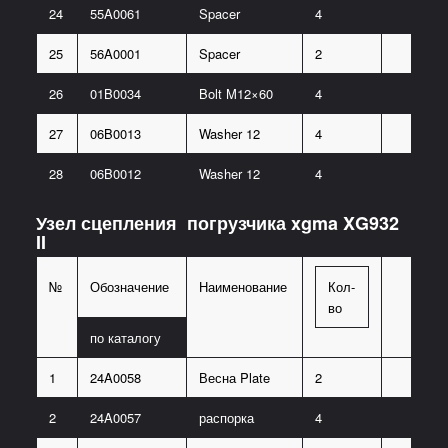
24
55A0061
Spacer
4
25
56A0001
Spacer
2
26
01B0034
Bolt M12×60
4
27
06B0013
Washer 12
4
28
06B0012
Washer 12
4
Узел сцепления погрузчика xgma XG932
II
№
Обозначение
Наименование
Кол-
во
по каталогу
1
24A0058
Весна Plate
2
2
24A0057
распорка
4