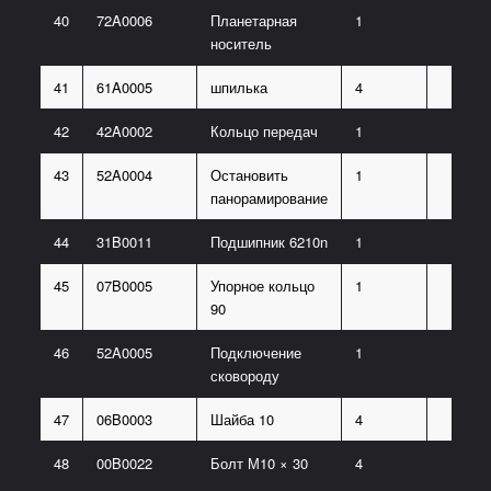
40
72A0006
Планетарная
1
носитель
41
61A0005
шпилька
4
42
42A0002
Кольцо передач
1
43
52A0004
Остановить
1
панорамирование
44
31B0011
Подшипник 6210n
1
45
07B0005
Упорное кольцо
1
90
46
52A0005
Подключение
1
сковороду
47
06B0003
Шайба 10
4
48
00B0022
Болт М10 × 30
4