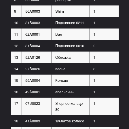
9
56A0003
Shim
1
10
31B0003
Подшипник 6211
1
11
62A0001
Вал
1
12
31B0004
Подшипник 6010
2
13
52A0126
Обложка
1
14
27B0026
весна
3
15
55A0004
Кольцо
1
16
49A0001
апельсины
1
17
07B0023
Упорное кольцо
1
80
18
41A0003
зубчатое колесо
1