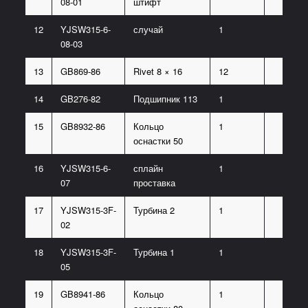
08-01
штифт
12
YJSW315-6-
случай
1
08-03
13
GB869-86
Rivet 8 × 16
12
14
GB276-82
Подшипник 113
1
15
GB8932-86
Кольцо
1
оснастки 50
16
YJSW315-6-
сплайн
1
07
проставка
17
YJSW315-3F-
Турбина 2
1
02
18
YJSW315-3F-
Турбина 1
1
05
19
GB8941-86
Кольцо
1