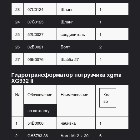
23
07C0124
Шланг
1
24
07C0125
Шланг
1
25
52C0027
соединитель
1
26
02B0021
Болт
2
27
06B0076
Шайба 27
4
Гидротрансформатор погрузчика xgma
XG932 II
№
Обозначение
Наименование
Кол-
во
по каталогу
1
54B0006
набивка
1
2
GB5783-86
Болт M12 × 30
6