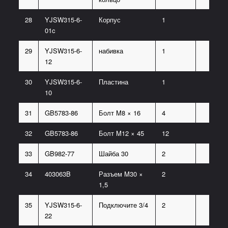
28
YJSW315-6-
Корпус
1
01c
29
YJSW315-6-
набивка
1
12
30
YJSW315-6-
Пластина
1
10
31
GB5783-86
Болт M8 × 16
4
32
GB5783-86
Болт M12 × 45
12
33
GB982-77
Шайба 30
2
34
403063B
Разъем M30 ×
2
1,5
35
YJSW315-6-
Подключите 3/4
2
22