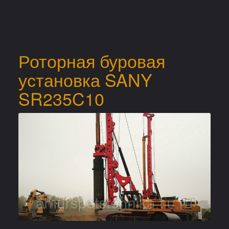
Роторная буровая
установка SANY
SR235C10