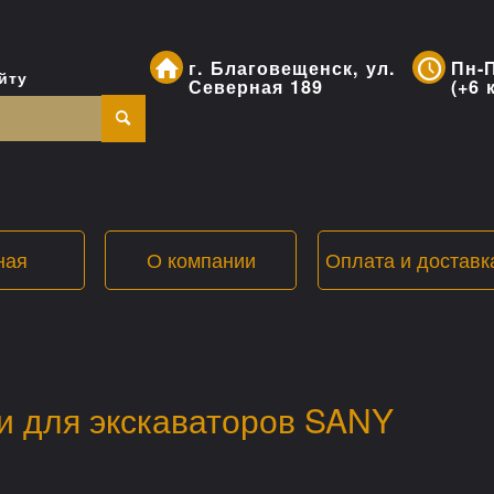
г. Благовещенск, ул.
Пн-П
йту
Северная 189
(+6 
ная
О компании
Оплата и доставк
и для экскаваторов SANY