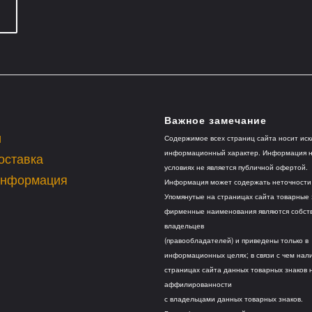
Важное замечание
и
Содержимое всех страниц сайта носит ис
информационный характер. Информация ни
оставка
условиях не является публичной офертой.
информация
Информация может содержать неточности 
Упомянутые на страницах сайта товарные 
фирменные наименования являются собст
владельцев
(правообладателей) и приведены только в
информационных целях; в связи с чем нал
страницах сайта данных товарных знаков 
аффилированности
с владельцами данных товарных знаков.