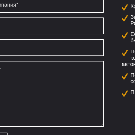
К
З
Р
Е
б
П
к
авто
П
с
П