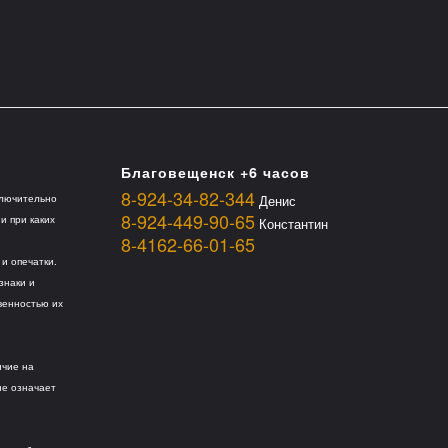
Благовещенск +6 часов
8-924-34-82-344
Денис
ключительно
8-924-449-90-65
 при каких
Константин
8-4162-66-01-65
и опечатки.
знаки и
венностью их
ичие на
не означает