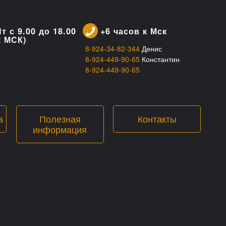
т с 9.00 до 18.00
+6 часов к Мск
к МСК)
8-924-34-82-344
Денис
8-924-449-90-65
Константин
8-924-449-90-65
а
Полезная
Контакты
информация