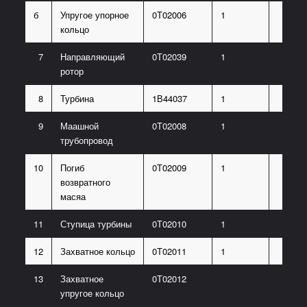
б
Упругое упорное
0Т02006
1
кольцо
7
Направляющий
0Т02039
1
ротор
8
Турбина
1В44037
1
9
Маашной
0Т02008
1
трубопровод
10
Погиб
0Т02009
1
возвратного
масяа
11
Ступица турбины
0Т02010
1
12
Захватное кольцо
0Т02011
1
13
Захватное
0Т02012
упругое кольцо