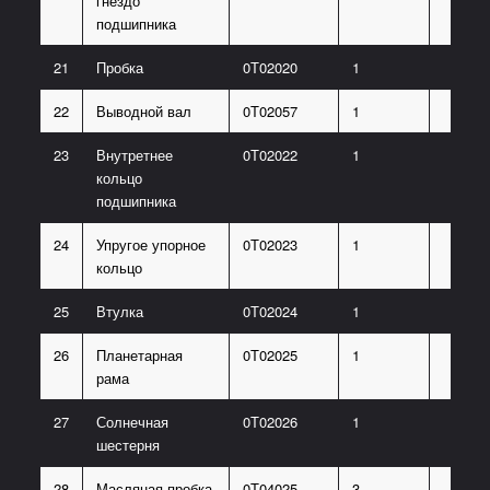
гнездо
подшипника
21
Пробка
0Т02020
1
22
Выводной вал
0Т02057
1
23
Внутретнее
0Т02022
1
кольцо
подшипника
24
Упругое упорное
0Т02023
1
кольцо
25
Втулка
0Т02024
1
26
Планетарная
0Т02025
1
рама
27
Солнечная
0Т02026
1
шестерня
28
Масляная пробка
0Т04025
3