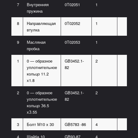
7
Внутренняя
0Т02051
1
пружина
8
Направляющая
0Т02052
1
втулка
9
Масляная
0Т02053
1
пробка
1
0 — образное
GB3452.1-
2
уплотнительное
82
кольцо 11.2
х1.8
2
0 — образное
GB3452.1-
2
уплотнительное
82
кольцо З6.5
хЗ.55
3
Болт М10 х 30
GB5783 -86
4
4
Шайба 10
GB93-87
4