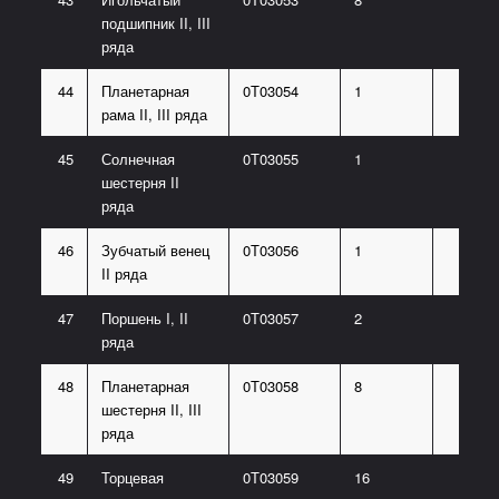
подшипник II, III
ряда
44
Планетарная
0Т03054
1
рама II, III ряда
45
Солнечная
0Т03055
1
шестерня II
ряда
46
Зубчатый венец
0Т03056
1
II ряда
47
Поршень I, II
0Т03057
2
ряда
48
Планетарная
0Т03058
8
шестерня II, III
ряда
49
Торцевая
0Т03059
16