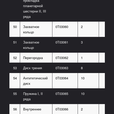
прокладка
планетарной
шестерни II, III
ряда
50
Захватное
0Т03060
2
кольцо
51
Захватное
0Т03061
3
кольцо
52
Перегородка
0Т03062
1
53
Диск трения
0Т03063
8
54
Антитетический
0Т03064
10
диск
55
Пружина I, II
0Т03065
10
ряда
56
Внутреннее
0Т03066
2