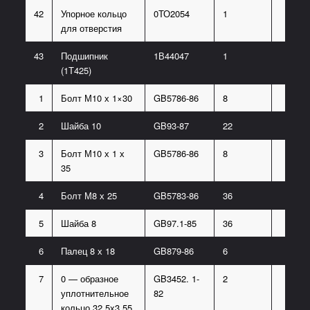
42
Упорное кольцо
0ТО2054
1
для отверстия
43
Подшипник
1В44047
1
(1Т425)
1
Болт М10 х 1×30
GB5786-86
8
2
Шайба 10
GB93-87
22
3
Болт М10 х 1 х
GB5786-86
8
35
4
Болт М8 х 25
GB5783-86
36
5
Шайба 8
GB97.1-85
36
6
Палец 8 х 18
GB879-86
6
7
0 — образное
GB3452. 1-
2
уплотнительное
82
кольцо 32.5х3.55