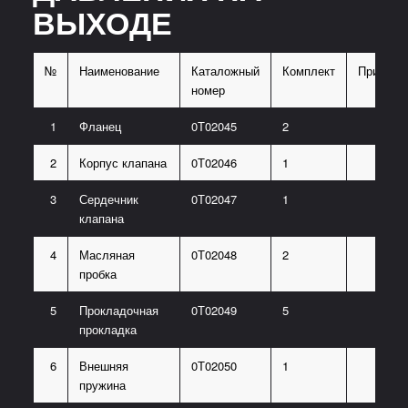
ВЫХОДЕ
№
Наименование
Каталожный
Комплект
Примеча
номер
1
Фланец
0Т02045
2
2
Корпус клапана
0Т02046
1
3
Сердечник
0Т02047
1
клапана
4
Масляная
0Т02048
2
пробка
5
Прокладочная
0Т02049
5
прокладка
6
Внешняя
0Т02050
1
пружина