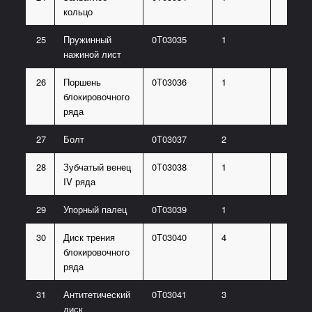
кольцо
25
Пружинный
0Т03035
1
нажиной лист
26
Поршень
0Т03036
1
блокировочного
ряда
27
Болт
0Т03037
2
28
Зубчатый венец
0Т03038
1
IV ряда
29
Упорный палец
0Т03039
1
30
Диск трения
0Т03040
4
блокировочного
ряда
31
Антитетический
0Т03041
3
диск