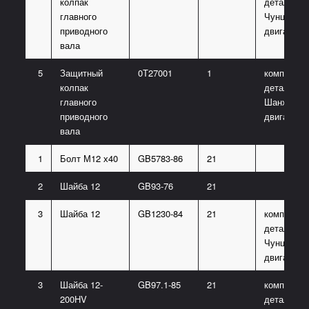
колпак
деталь
главного
Чунцинско
приводного
двигателя
вала
5
Защитный
0Т27001
1
комплект
колпак
деталь
главного
Шанхайско
приводного
двигателя
вала
1
Болт М12 х40
GB5783-86
21
2
Шайба 12
GB93-76
21
3
Шайба 12
GB1230-84
21
комплект
деталь
Чунцинско
двигателя
3
Шайба 12-
GB97.1-85
21
комплект
200HV
деталь