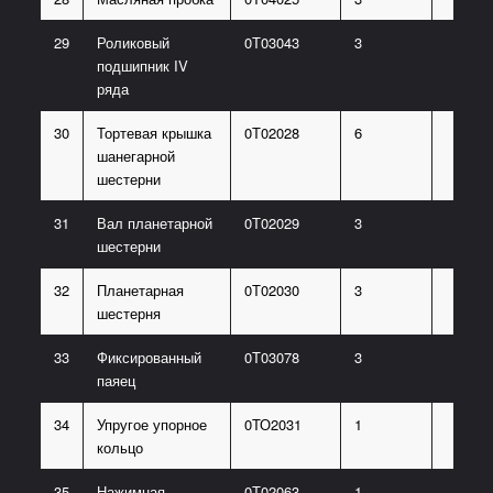
29
Роликовый
0Т03043
3
подшипник IV
ряда
30
Тортевая крышка
0Т02028
6
шанегарной
шестерни
31
Вал планетарной
0Т02029
3
шестерни
32
Планетарная
0Т02030
3
шестерня
33
Фиксированный
0Т03078
3
паяец
34
Упругое упорное
0ТО2031
1
кольцо
35
Нажимная
0Т02063
1