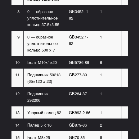
8
0 — образное
GB3452. 1-
1
уплотнительное
82
кольцо 37.5х3.55
9
0 — образное
GB3452.1-
1
уплотнительное
82
кольцо 500 х 7
10
Болт М10х1×20
GB5786-86
6
11
Подшипник 50213
GB277-89
1
(65×120 x 23)
12
Подшипник
GB284-87
1
292206
13
Упорный палец 62
GB893.2-86
1
14
Палец 5 х 16
GB879-86
2
15
Болт М8х25
GB70-85
8