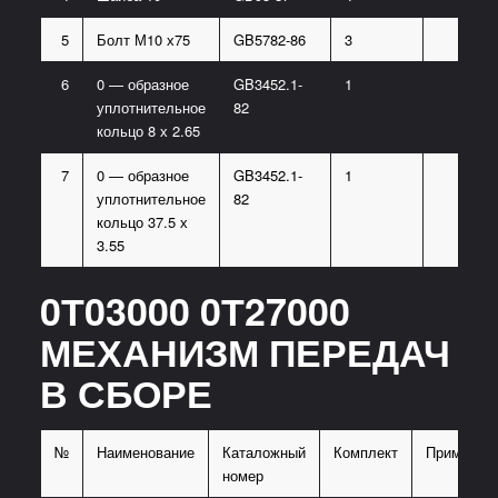
5
Болт М10 х75
GB5782-86
3
6
0 — образное
GB3452.1-
1
уплотнительное
82
кольцо 8 х 2.65
7
0 — образное
GB3452.1-
1
уплотнительное
82
кольцо 37.5 х
3.55
0Т03000 0Т27000
МЕХАНИЗМ ПЕРЕДАЧ
В СБОРЕ
№
Наименование
Каталожный
Комплект
Примечан
номер