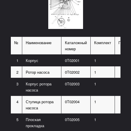
№
Наименование
Каталожный
Комплект
Приме
номер
1
Корпус
0Т02001
1
2
Ротор насоса
0Т02002
1
3
Корпус ротора
0Т02003
1
насоса
4
Ступица ротора
0Т02004
1
насоса
5
Плоская
0Т02005
1
прокладка