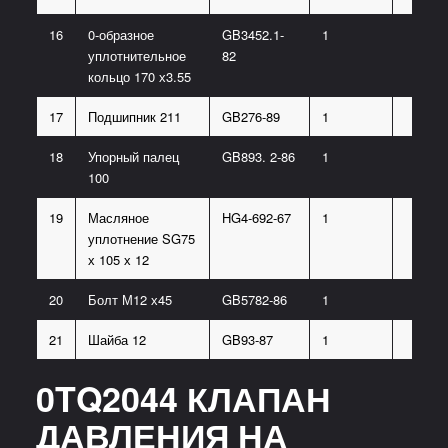
16
0-образное
GB3452.1-
1
уплотнительное
82
кольцо 170 х3.55
17
Подшипник 211
GB276-89
1
18
Упорный палец
GB893. 2-86
1
100
19
Масляное
HG4-692-67
1
уплотнение SG75
х 105 х 12
20
Болт М12 х45
GB5782-86
1
21
Шайба 12
GB93-87
1
0TQ2044 КЛАПАН
ДАВЛЕНИЯ НА