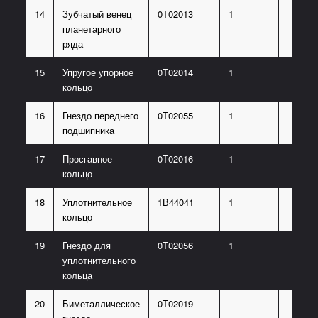
14
Зубчатый венец
0Т02013
1
планетарного
ряда
15
Упругое упорное
0Т02014
1
кольцо
16
Гнездо переднего
0Т02055
1
подшипника
17
Просгавное
0Т02016
1
кольцо
18
Уплотнительное
1В44041
1
кольцо
19
Гнездо для
0Т02056
1
уплотнительного
кольца
20
Биметаллическое
0Т02019