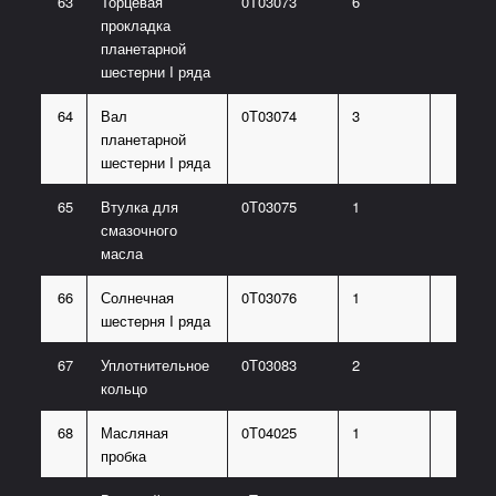
63
Торцевая
0Т03073
6
прокладка
планетарной
шестерни I ряда
64
Вал
0Т03074
3
планетарной
шестерни I ряда
65
Втулка для
0Т03075
1
смазочного
масла
66
Солнечная
0Т03076
1
шестерня I ряда
67
Уплотнительное
0Т03083
2
кольцо
68
Масляная
0Т04025
1
пробка