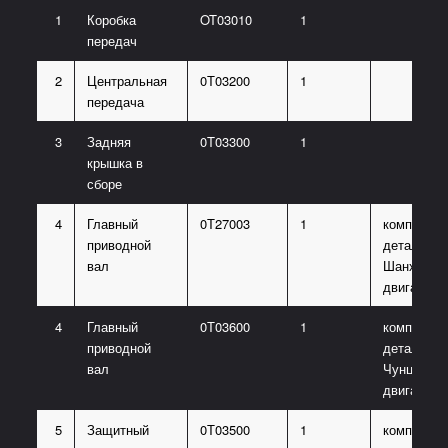
1
Коробка
OT03010
1
передач
2
Центральная
0Т03200
1
передача
3
Задняя
0T03300
1
крышка в
сборе
4
Главный
0Т27003
1
комплект
приводной
деталь
вал
Шанхайско
двигателя
4
Главный
0Т03600
1
комплект
приводной
деталь
вал
Чунцинско
двигателя
5
Защитный
0Т03500
1
комплект