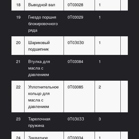
18
Выводной вал
0Т03028
1
19
Гнездо поршня
0Т03029
1
блокировочного
ряда
20
Шариковый
0Т0З0З0
1
подшипник
21
Втулка для
0Т03084
1
масла с
давлением
22
Уплотнительное
0Т03085
2
кольцо для
масла с
давлением
23
Тарелочная
0Т0З0ЗЗ
3
пружина
24
Захватное
0Т03034
1