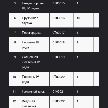
5
Гнездо поршня
0Т03015
1
III, IV рядов
6
Пружинная
0Т03016
10
втулка
7
Перегородка
0Т03017
1
8
Поршень III
0Т03018
1
ряда
9
Солнечная
0Т03019
1
шестерня IV
ряда
10
Поршень IV
0Т03020
1
ряда
11
Нажимной диск
0Т03021
1
12
Ведомая
0Т03022
1
шестерня