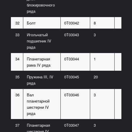
блокировочного
ряда
32
Болт
0Т03042
8
33
Игольчатый
0Т03043
3
подшипник IV
рада
34
Планетарная
0Т03044
1
рама IV ряда
35
Пружина III, IV
0Т03045
20
ряда
36
Вал
0Т03046
3
планетарной
шестерни IV
ряда
37
Планетарная
0Т03047
3
шестерня IV