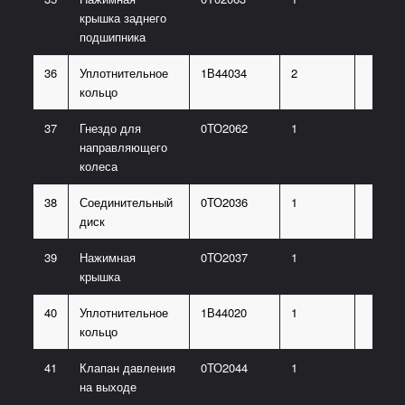
крышка заднего
подшипника
36
Уплотнительное
1В44034
2
кольцо
37
Гнездо для
0ТО2062
1
направляющего
колеса
38
Соединительный
0ТО2036
1
диск
39
Нажимная
0ТО2037
1
крышка
40
Уплотнительное
1В44020
1
кольцо
41
Клапан давления
0ТО2044
1
на выходе