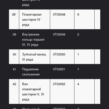
ряда
38’
Планетарная
0Т03048
6
шестерня IV
ряда
39
Внутреннее
0Т03049
2
кольцо поршня
III, IV ряда
40
Зубчатый венец
0Т03050
1
III ряда
41
Подшипник
0Т03051
1
скольжения
42
Вал
0Т03052
4
планетарной
шестерни II, III
ряда
43
Игольчатый
0Т03053
8