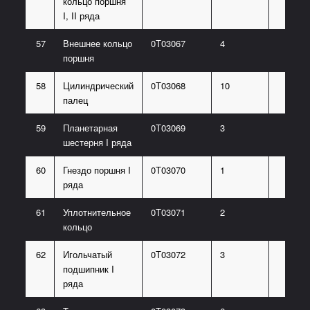
кольцо поршня
I, II ряда
57
Внешнее кольцо
0Т03067
4
поршня
58
Цилиндрический
0Т03068
10
палец
59
Планетарная
0Т03069
3
шестерня I ряда
60
Гнездо поршня I
0Т03070
1
ряда
61
Уплотнительное
0Т03071
2
кольцо
62
Игольчатый
0Т03072
3
подшипник I
ряда